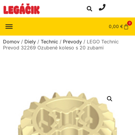
0
0,00
€
Domov
/
Diely
/
Technic
/
Prevody
/ LEGO Technic
Prevod 32269 Ozubené koleso s 20 zubami