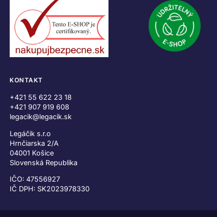
KONTAKT
+421 55 622 23 18
+421 907 919 608
legacik@legacik.sk
Legáčik s.r.o
Hrnčiarska 2/A
04001 Košice
Slovenská Republika
IČO: 47556927
IČ DPH: SK2023978330