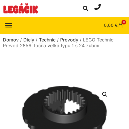
0
0,00
€
Domov
/
Diely
/
Technic
/
Prevody
/ LEGO Technic
Prevod 2856 Točňa veľká typu 1 s 24 zubmi