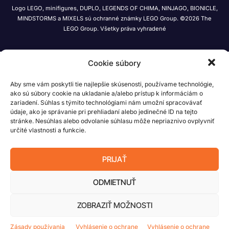
Logo LEGO, minifigures, DUPLO, LEGENDS OF CHIMA, NINJAGO, BIONICLE,
MINDSTORMS a MIXELS sú ochranné známky LEGO Group. ©2026 The
LEGO Group. Všetky práva vyhradené
Cookie súbory
Aby sme vám poskytli tie najlepšie skúsenosti, používame technológie,
ako sú súbory cookie na ukladanie a/alebo prístup k informáciám o
zariadení. Súhlas s týmito technológiami nám umožní spracovávať
údaje, ako je správanie pri prehliadaní alebo jedinečné ID na tejto
stránke. Nesúhlas alebo odvolanie súhlasu môže nepriaznivo ovplyvniť
určité vlastnosti a funkcie.
PRIJAŤ
ODMIETNUŤ
ZOBRAZIŤ MOŽNOSTI
Zásady používania
Vyhlásenie o ochrane
Vyhlásenie o ochrane