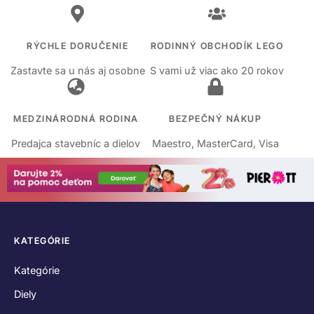
RÝCHLE DORUČENIE
RODINNÝ OBCHODÍK LEGO
Zastavte sa u nás aj osobne
S vami už viac ako 20 rokov
MEDZINÁRODNÁ RODINA
BEZPEČNÝ NÁKUP
Predajca stavebníc a dielov
Maestro, MasterCard, Visa
KATEGÓRIE
Kategórie
Diely