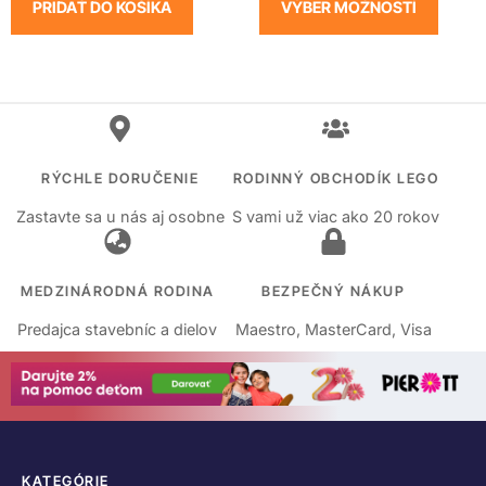
PRIDAŤ DO KOŠÍKA
VÝBER MOŽNOSTÍ
RÝCHLE DORUČENIE
RODINNÝ OBCHODÍK LEGO
Zastavte sa u nás aj osobne
S vami už viac ako 20 rokov
MEDZINÁRODNÁ RODINA
BEZPEČNÝ NÁKUP
Predajca stavebníc a dielov
Maestro, MasterCard, Visa
KATEGÓRIE