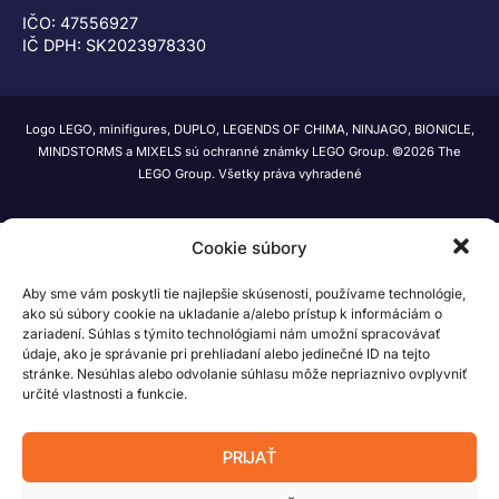
IČO: 47556927
IČ DPH: SK2023978330
Logo LEGO, minifigures, DUPLO, LEGENDS OF CHIMA, NINJAGO, BIONICLE,
MINDSTORMS a MIXELS sú ochranné známky LEGO Group. ©2026 The
LEGO Group. Všetky práva vyhradené
Cookie súbory
Aby sme vám poskytli tie najlepšie skúsenosti, používame technológie,
ako sú súbory cookie na ukladanie a/alebo prístup k informáciám o
zariadení. Súhlas s týmito technológiami nám umožní spracovávať
údaje, ako je správanie pri prehliadaní alebo jedinečné ID na tejto
stránke. Nesúhlas alebo odvolanie súhlasu môže nepriaznivo ovplyvniť
určité vlastnosti a funkcie.
PRIJAŤ