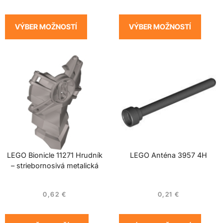
VÝBER MOŽNOSTÍ
VÝBER MOŽNOSTÍ
LEGO Bionicle 11271 Hrudník
LEGO Anténa 3957 4H
– striebornosivá metalická
0,62
€
0,21
€