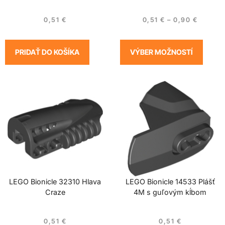
0,51
€
0,51
€
–
0,90
€
PRIDAŤ DO KOŠÍKA
VÝBER MOŽNOSTÍ
LEGO Bionicle 32310 Hlava
LEGO Bionicle 14533 Plášť
Craze
4M s guľovým kĺbom
0,51
€
0,51
€