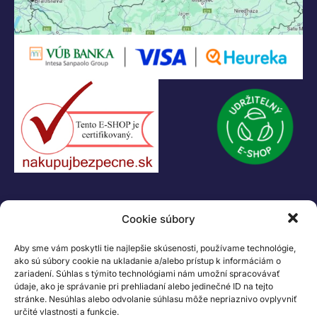
KONTAKT
Cookie súbory
+421 55 622 23 18
+421 907 919 608
Aby sme vám poskytli tie najlepšie skúsenosti, používame technológie,
legacik@legacik.sk
ako sú súbory cookie na ukladanie a/alebo prístup k informáciám o
zariadení. Súhlas s týmito technológiami nám umožní spracovávať
Legáčik s.r.o
údaje, ako je správanie pri prehliadaní alebo jedinečné ID na tejto
Hrnčiarska 2/A
stránke. Nesúhlas alebo odvolanie súhlasu môže nepriaznivo ovplyvniť
04001 Košice
určité vlastnosti a funkcie.