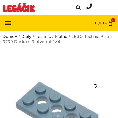
0
0,00
€
Domov
/
Diely
/
Technic
/
Platne
/ LEGO Technic Platňa
3709 Doska s 3 otvormi 2×4