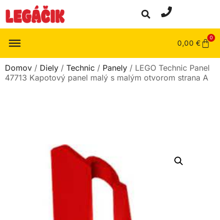
0
0,00
€
Domov
/
Diely
/
Technic
/
Panely
/ LEGO Technic Panel
47713 Kapotový panel malý s malým otvorom strana A