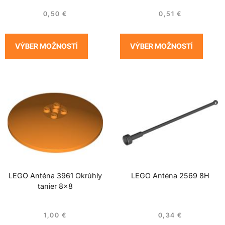
0,50
€
0,51
€
VÝBER MOŽNOSTÍ
VÝBER MOŽNOSTÍ
LEGO Anténa 3961 Okrúhly
LEGO Anténa 2569 8H
tanier 8×8
1,00
€
0,34
€