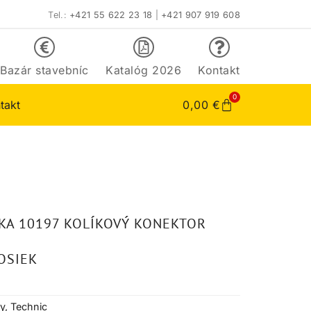
Tel.:
+421 55 622 23 18
|
+421 907 919 608
Bazár stavebníc
Katalóg 2026
Kontakt
0
takt
0,00
€
KA 10197 KOLÍKOVÝ KONEKTOR
OSIEK
y
,
Technic