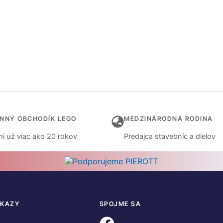
INNÝ OBCHODÍK LEGO
MEDZINÁRODNÁ RODINA
i už viac ako 20 rokov
Predajca stavebníc a dielov
DKAZY
SPOJME SA