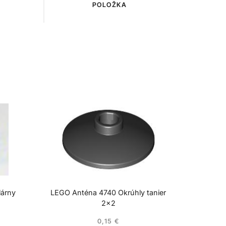
POLOŽKA
lárny
LEGO Anténa 4740 Okrúhly tanier
2×2
0,15
€