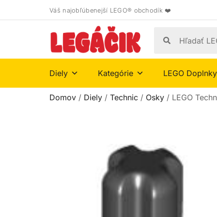
Váš najobľúbenejší LEGO® obchodík ❤️
Diely
Kategórie
LEGO Doplnky
Domov
/
Diely
/
Technic
/
Osky
/ LEGO Techni