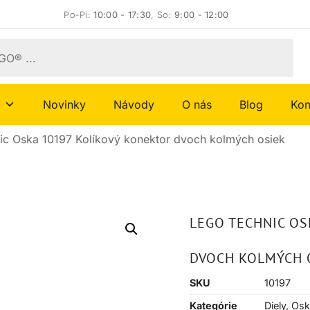
Po-Pi:
10:00 - 17:30
, So:
9:00 - 12:00
Novinky
Návody
O nás
Blog
Kon
c Oska 10197 Kolíkový konektor dvoch kolmých osiek
LEGO TECHNIC OS
DVOCH KOLMÝCH 
SKU
10197
Kategórie
Diely
,
Osk