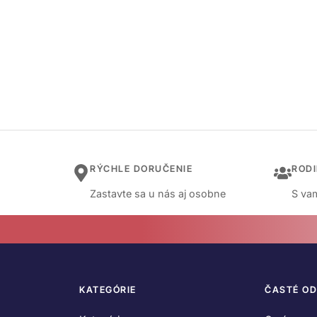
RÝCHLE DORUČENIE
ROD
Zastavte sa u nás aj osobne
S vam
KATEGÓRIE
ČASTÉ O