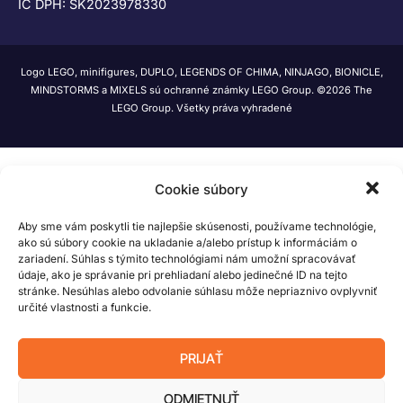
IČ DPH: SK2023978330
Logo LEGO, minifigures, DUPLO, LEGENDS OF CHIMA, NINJAGO, BIONICLE,
MINDSTORMS a MIXELS sú ochranné známky LEGO Group. ©2026 The
LEGO Group. Všetky práva vyhradené
Cookie súbory
Aby sme vám poskytli tie najlepšie skúsenosti, používame technológie,
ako sú súbory cookie na ukladanie a/alebo prístup k informáciám o
zariadení. Súhlas s týmito technológiami nám umožní spracovávať
údaje, ako je správanie pri prehliadaní alebo jedinečné ID na tejto
stránke. Nesúhlas alebo odvolanie súhlasu môže nepriaznivo ovplyvniť
určité vlastnosti a funkcie.
PRIJAŤ
ODMIETNUŤ