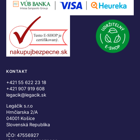
KONTAKT
+421 55 622 23 18
+421 907 919 608
legacik@legacik.sk
Legáčik s.r.o
Hrnčiarska 2/A
04001 Košice
Slovenská Republika
IČO: 47556927