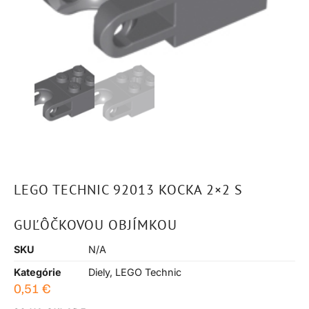
LEGO TECHNIC 92013 KOCKA 2×2 S
GUĽÔČKOVOU OBJÍMKOU
SKU
N/A
Kategórie
Diely
,
LEGO Technic
0,51
€