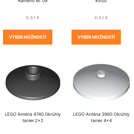
Rameno M. 09
kotúč
0,51
€
0,51
€
VÝBER MOŽNOSTÍ
VÝBER MOŽNOSTÍ
LEGO Anténa 4740 Okrúhly
LEGO Anténa 3960 Okrúhly
tanier 2×2
tanier 4×4