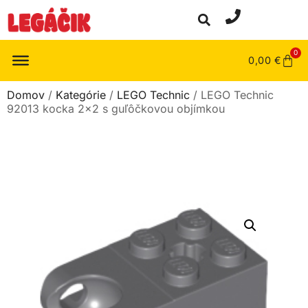
0
0,00
€
Domov
/
Kategórie
/
LEGO Technic
/ LEGO Technic
92013 kocka 2×2 s guľôčkovou objímkou