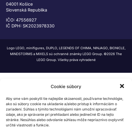
04001 Košice
Slovenská Republika
IČO: 47556927
IČ DPH: SK2023978330
Logo LEGO, minifigures, DUPLO, LEGENDS OF CHIMA, NINJAGO, BIONICLE,
MINDSTORMS a MIXELS sú ochranné známky LEGO Group. ©2026 The
LEGO Group. Všetky práva vyhradené
Cookie súbory
Aby sme vám poskytli tie najlepšie skúsenosti, používame technológie,
ako sú súbory cookie na ukladanie a/alebo prístup k informáciám o
zariadení. Súhlas s týmito technológiami nám umožní spracovávať
údaje, ako je správanie pri prehliadaní alebo jedinečné ID na tejto
stránke. Nesúhlas alebo odvolanie súhlasu môže nepriaznivo ovplyvniť
určité vlastnosti a funkcie.