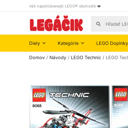
Váš najobľúbenejší LEGO® obchodík ❤️
Diely
Kategórie
LEGO Doplnky
Domov
/
Návody
/
LEGO Technic
/ LEGO Tec