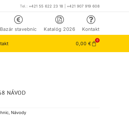
Tel.:
+421 55 622 23 18
|
+421 907 919 608
Bazár stavebníc
Katalóg 2026
Kontakt
0
takt
0,00
€
68 NÁVOD
hnic
,
Návody