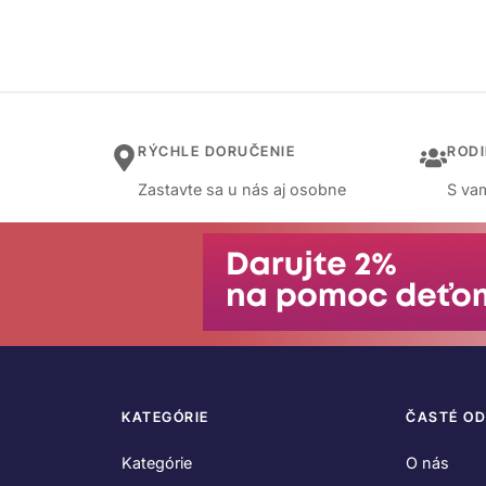
RÝCHLE DORUČENIE
ROD
Zastavte sa u nás aj osobne
S vam
KATEGÓRIE
ČASTÉ O
Kategórie
O nás