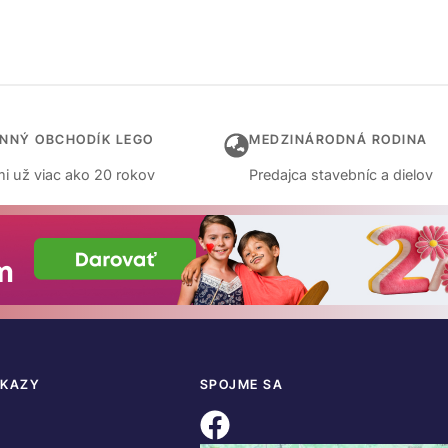
INNÝ OBCHODÍK LEGO
MEDZINÁRODNÁ RODINA
i už viac ako 20 rokov
Predajca stavebníc a dielov
DKAZY
SPOJME SA