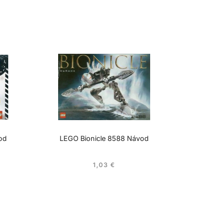
od
LEGO Bionicle 8588 Návod
1,03
€