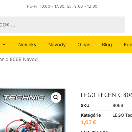
Po-Pi:
10:00 - 17:30
, So:
9:00 - 12:00
Novinky
Návody
O nás
Blog
Kon
hnic 8068 Návod
LEGO TECHNIC 80
SKU
8068
Kategórie
LEGO Tec
1,03
€