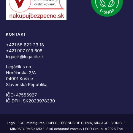
KONTAKT
+421 55 622 23 18
+421 907 919 608
legacik@legacik.sk
Legáčik s.r.o
Hrnčiarska 2/A
04001 Košice
Slovenská Republika
IČO: 47556927
IČ DPH: SK2023978330
Logo LEGO, minifigures, DUPLO, LEGENDS OF CHIMA, NINJAGO, BIONICLE,
MINDSTORMS a MIXELS sú ochranné známky LEGO Group. ©2026 The