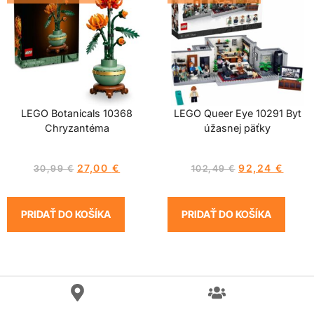
LEGO Botanicals 10368
LEGO Queer Eye 10291 Byt
Chryzantéma
úžasnej päťky
27,00
€
92,24
€
30,99
€
102,49
€
PRIDAŤ DO KOŠÍKA
PRIDAŤ DO KOŠÍKA