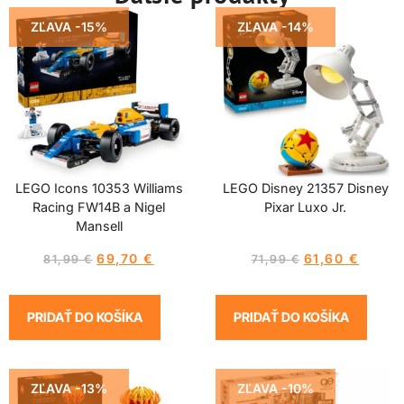
ZĽAVA -15%
ZĽAVA -14%
LEGO Icons 10353 Williams
LEGO Disney 21357 Disney
Racing FW14B a Nigel
Pixar Luxo Jr.
Mansell
69,70
€
61,60
€
81,99
€
71,99
€
PRIDAŤ DO KOŠÍKA
PRIDAŤ DO KOŠÍKA
ZĽAVA -13%
ZĽAVA -10%