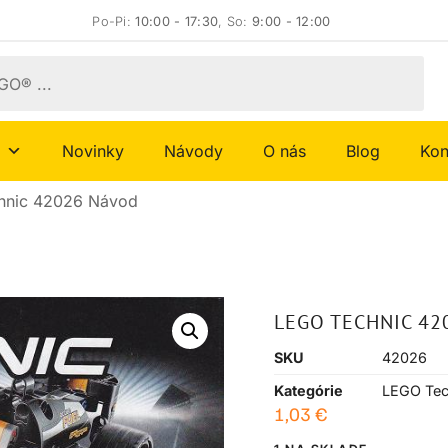
Po-Pi:
10:00 - 17:30
, So:
9:00 - 12:00
Novinky
Návody
O nás
Blog
Kon
hnic 42026 Návod
LEGO TECHNIC 42
SKU
42026
Kategórie
LEGO Tec
1,03
€