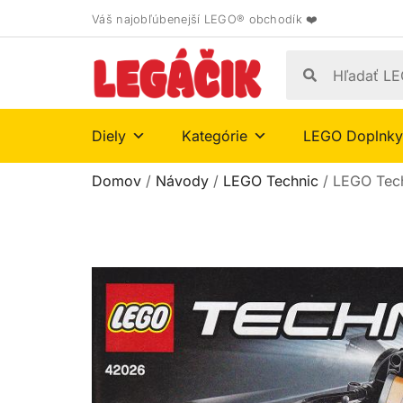
Váš najobľúbenejší LEGO® obchodík ❤️
Diely
Kategórie
LEGO Doplnky
Domov
/
Návody
/
LEGO Technic
/ LEGO Tec