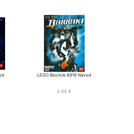
od
LEGO Bionicle 8919 Návod
2,05
€