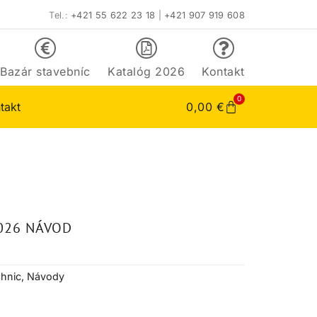
Tel.:
+421 55 622 23 18
|
+421 907 919 608
Bazár stavebníc
Katalóg 2026
Kontakt
0
takt
0,00
€
026 NÁVOD
hnic
,
Návody