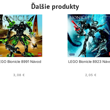
Ďalšie produkty
EGO Bionicle 8991 Návod
LEGO Bionicle 8923 Náv
3,08
€
2,05
€