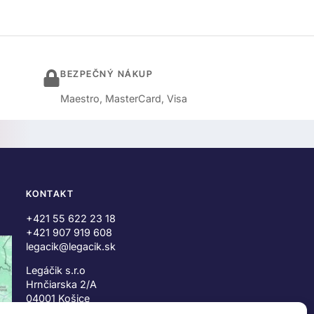
BEZPEČNÝ NÁKUP
Maestro, MasterCard, Visa
KONTAKT
+421 55 622 23 18
+421 907 919 608
legacik@legacik.sk
Legáčik s.r.o
Hrnčiarska 2/A
04001 Košice
Slovenská Republika