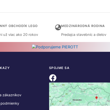
INNÝ OBCHODÍK LEGO
MEDZINÁRODNÁ RODINA
i už viac ako 20 rokov
Predajca stavebníc a dielov
DKAZY
SPOJME SA
a zákazníkov
 podmienky