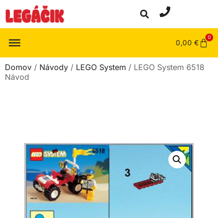
0
0,00
€
Domov
/
Návody
/
LEGO System
/ LEGO System 6518
Návod