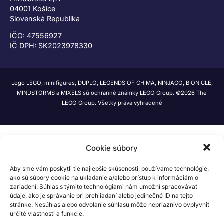
04001 Košice
Slovenská Republika
IČO: 47556927
IČ DPH: SK2023978330
Logo LEGO, minifigures, DUPLO, LEGENDS OF CHIMA, NINJAGO, BIONICLE,
MINDSTORMS a MIXELS sú ochranné známky LEGO Group. ©2026 The
LEGO Group. Všetky práva vyhradené
Cookie súbory
Aby sme vám poskytli tie najlepšie skúsenosti, používame technológie,
ako sú súbory cookie na ukladanie a/alebo prístup k informáciám o
zariadení. Súhlas s týmito technológiami nám umožní spracovávať
údaje, ako je správanie pri prehliadaní alebo jedinečné ID na tejto
stránke. Nesúhlas alebo odvolanie súhlasu môže nepriaznivo ovplyvniť
určité vlastnosti a funkcie.