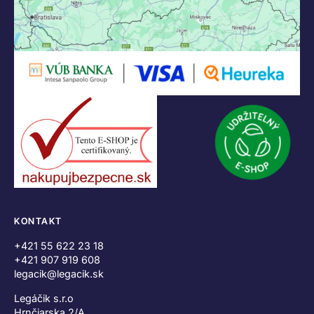
KONTAKT
+421 55 622 23 18
+421 907 919 608
legacik@legacik.sk
Legáčik s.r.o
Hrnčiarska 2/A