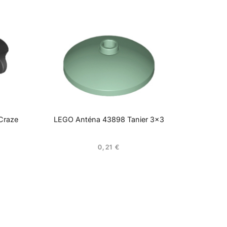
Craze
LEGO Anténa 43898 Tanier 3×3
0,21
€