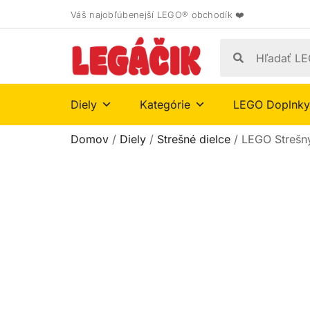
Váš najobľúbenejší LEGO® obchodík ❤️
Diely
Kategórie
LEGO Doplnky
Domov
/
Diely
/
Strešné dielce
/ LEGO Strešný