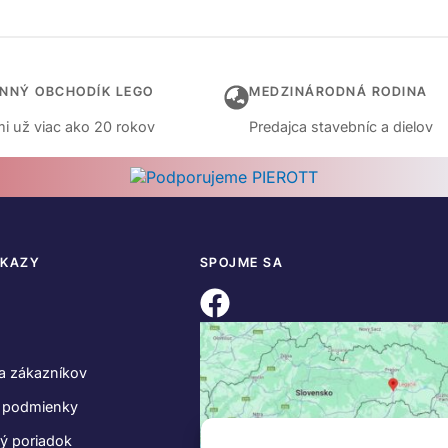
INNÝ OBCHODÍK LEGO
MEDZINÁRODNÁ RODINA
i už viac ako 20 rokov
Predajca stavebníc a dielov
DKAZY
SPOJME SA
a zákazníkov
 podmienky
ý poriadok