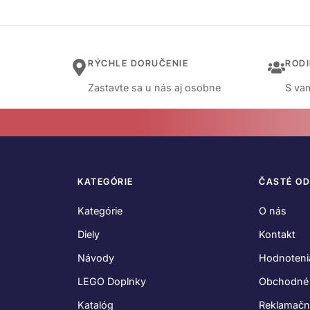
RÝCHLE DORUČENIE
ROD
Zastavte sa u nás aj osobne
S vam
KATEGÓRIE
ČASTÉ O
Kategórie
O nás
Diely
Kontakt
Návody
Hodnoteni
LEGO Doplnky
Obchodné
Katalóg
Reklamačn