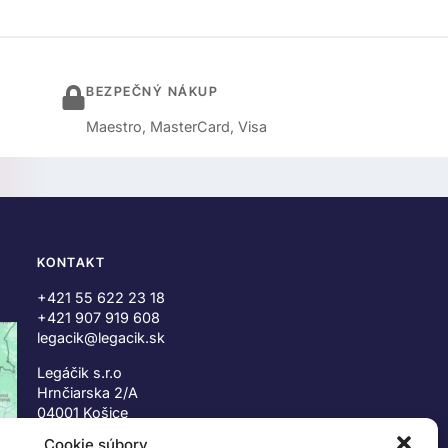
BEZPEČNÝ NÁKUP
Maestro, MasterCard, Visa
KONTAKT
+421 55 622 23 18
+421 907 919 608
legacik@legacik.sk
Legáčik s.r.o
Hrnčiarska 2/A
04001 Košice
Slovenská Republika
Cookie súbory