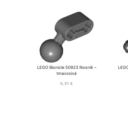
LEGO Bionicle 50923 Nosník –
LEGO
tmavosivá
0,51
€