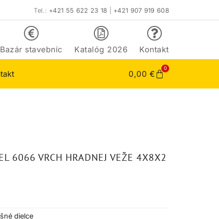
Tel.:
+421 55 622 23 18
|
+421 907 919 608
Bazár stavebníc
Katalóg 2026
Kontakt
0
takt
0,00
€
EL 6066 VRCH HRADNEJ VEŽE 4X8X2
ešné dielce