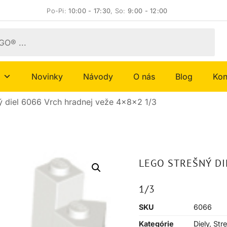
Po-Pi:
10:00 - 17:30
, So:
9:00 - 12:00
Novinky
Návody
O nás
Blog
Kon
 diel 6066 Vrch hradnej veže 4x8x2 1/3
LEGO STREŠNÝ DI
1/3
SKU
6066
Kategórie
Diely
,
Str