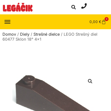
0
0,00
€
Domov
/
Diely
/
Strešné dielce
/ LEGO Strešný diel
60477 Sklon 18° 4×1