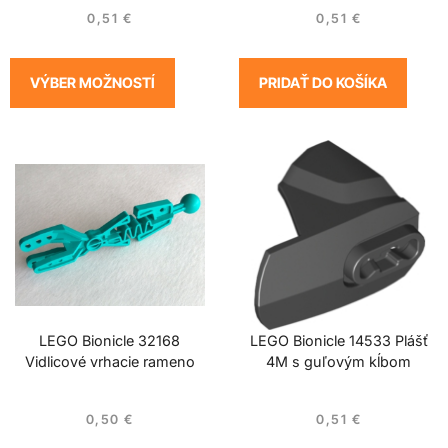
0,51
€
0,51
€
VÝBER MOŽNOSTÍ
PRIDAŤ DO KOŠÍKA
LEGO Bionicle 32168
LEGO Bionicle 14533 Plášť
Vidlicové vrhacie rameno
4M s guľovým kĺbom
0,50
€
0,51
€