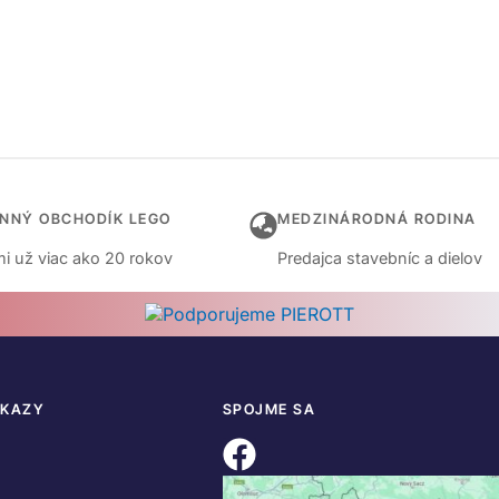
INNÝ OBCHODÍK LEGO
MEDZINÁRODNÁ RODINA
i už viac ako 20 rokov
Predajca stavebníc a dielov
DKAZY
SPOJME SA