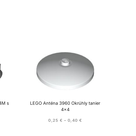
 4M s
LEGO Anténa 3960 Okrúhly tanier
4×4
0,25
€
–
0,40
€