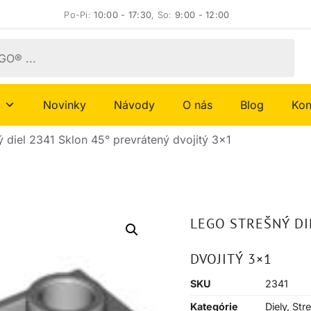
Po-Pi:
10:00 - 17:30
, So:
9:00 - 12:00
Novinky
Návody
O nás
Blog
Kon
 diel 2341 Sklon 45° prevrátený dvojitý 3×1
LEGO STREŠNÝ DI
DVOJITÝ 3×1
SKU
2341
Kategórie
Diely
,
Str