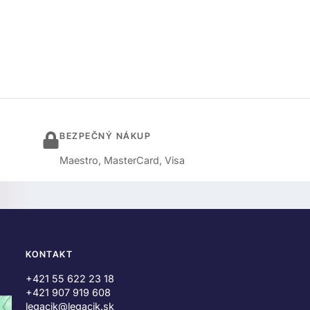
BEZPEČNÝ NÁKUP
Maestro, MasterCard, Visa
KONTAKT
+421 55 622 23 18
+421 907 919 608
legacik@legacik.sk