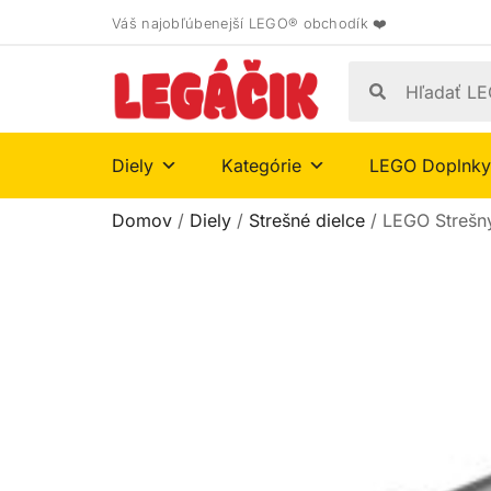
Váš najobľúbenejší LEGO® obchodík ❤️
Diely
Kategórie
LEGO Doplnky
Domov
/
Diely
/
Strešné dielce
/ LEGO Strešný