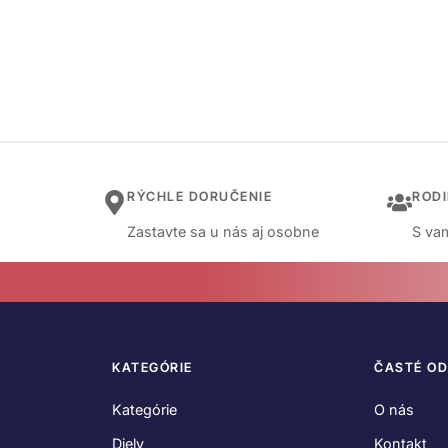
RÝCHLE DORUČENIE
ROD
Zastavte sa u nás aj osobne
S vam
KATEGÓRIE
ČASTÉ O
Kategórie
O nás
Diely
Kontakt