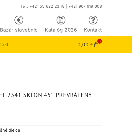
Tel.:
+421 55 622 23 18
|
+421 907 919 608
Bazár stavebníc
Katalóg 2026
Kontakt
0
takt
0,00
€
EL 2341 SKLON 45° PREVRÁTENÝ
ešné dielce