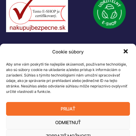
KONTAKT
Cookie súbory
+421 55 622 23 18
+421 907 919 608
Aby sme vám poskytli tie najlepšie skúsenosti, používame technológie,
legacik@legacik.sk
ako sú súbory cookie na ukladanie a/alebo prístup k informáciám o
zariadení. Súhlas s týmito technológiami nám umožní spracovávať
Legáčik s.r.o
údaje, ako je správanie pri prehliadaní alebo jedinečné ID na tejto
Hrnčiarska 2/A
stránke. Nesúhlas alebo odvolanie súhlasu môže nepriaznivo ovplyvniť
určité vlastnosti a funkcie.
04001 Košice
Slovenská Republika
PRIJAŤ
IČO: 47556927
IČ DPH: SK2023978330
ODMIETNUŤ