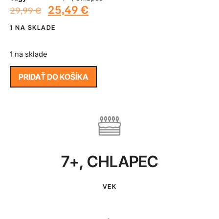
25,49
€
29,99
€
1 NA SKLADE
1 na sklade
PRIDAŤ DO KOŠÍKA
7+
,
CHLAPEC
VEK