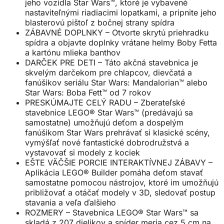
jeho vozidla Star Wars™, ktoré je vybavené
nastaviteľnými riadiacimi lopatkami, a pripnite jeho
blasterovú pištoľ z bočnej strany spídra
ZÁBAVNÉ DOPLNKY – Otvorte skrytú priehradku
spídra a objavte doplnky vrátane helmy Boby Fetta
a kartónu mlieka banthov
DARČEK PRE DETI – Táto akčná stavebnica je
skvelým darčekom pre chlapcov, dievčatá a
fanúšikov seriálu Star Wars: Mandalorian™ alebo
Star Wars: Boba Fett™ od 7 rokov
PRESKÚMAJTE CELÝ RADU – Zberateľské
stavebnice LEGO® Star Wars™ (predávajú sa
samostatne) umožňujú deťom a dospelým
fanúšikom Star Wars prehrávať si klasické scény,
vymýšľať nové fantastické dobrodružstvá a
vystavovať si modely z kociek
EŠTE VÄČŠIE PORCIE INTERAKTÍVNEJ ZÁBAVY –
Aplikácia LEGO® Builder pomáha deťom stavať
samostatne pomocou nástrojov, ktoré im umožňujú
približovať a otáčať modely v 3D, sledovať postup
stavania a veľa ďalšieho
ROZMERY – Stavebnica LEGO® Star Wars™ sa
skladá z 207 dielikov a spíder meria cez 5 cm na