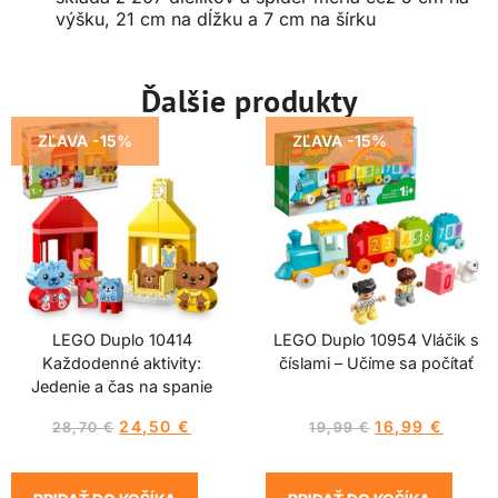
výšku, 21 cm na dĺžku a 7 cm na šírku
Ďalšie produkty
ZĽAVA -15%
ZĽAVA -15%
LEGO Duplo 10414
LEGO Duplo 10954 Vláčik s
Každodenné aktivity:
číslami – Učíme sa počítať
Jedenie a čas na spanie
24,50
€
16,99
€
28,70
€
19,99
€