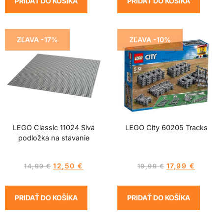
PRIDAŤ DO KOŠÍKA
PRIDAŤ DO KOŠÍKA
ZĽAVA -17%
ZĽAVA -10%
LEGO Classic 11024 Sivá
LEGO City 60205 Tracks
podložka na stavanie
12,50
€
17,99
€
14,99
€
19,99
€
PRIDAŤ DO KOŠÍKA
PRIDAŤ DO KOŠÍKA