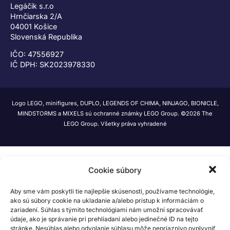
Legáčik s.r.o
Hrnčiarska 2/A
04001 Košice
Slovenská Republika
IČO: 47556927
IČ DPH: SK2023978330
Logo LEGO, minifigures, DUPLO, LEGENDS OF CHIMA, NINJAGO, BIONICLE,
MINDSTORMS a MIXELS sú ochranné známky LEGO Group. ©2026 The
LEGO Group. Všetky práva vyhradené
Cookie súbory
Aby sme vám poskytli tie najlepšie skúsenosti, používame technológie,
ako sú súbory cookie na ukladanie a/alebo prístup k informáciám o
zariadení. Súhlas s týmito technológiami nám umožní spracovávať
údaje, ako je správanie pri prehliadaní alebo jedinečné ID na tejto
stránke. Nesúhlas alebo odvolanie súhlasu môže nepriaznivo ovplyvniť