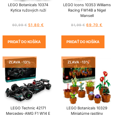
LEGO Botanicals 10374
LEGO Icons 10353 Williams
Kytica ružových ruží
Racing FW14B a Nigel
Mansell
51,80
€
69,70
€
60,99
€
81,99
€
PRIDAŤ DO KOŠÍKA
PRIDAŤ DO KOŠÍKA
ZĽAVA -13%
ZĽAVA -13%
LEGO Technic 42171
LEGO Botanicals 10329
Mercedes-AMG F1 W14 E
Miniatúrne rastliny