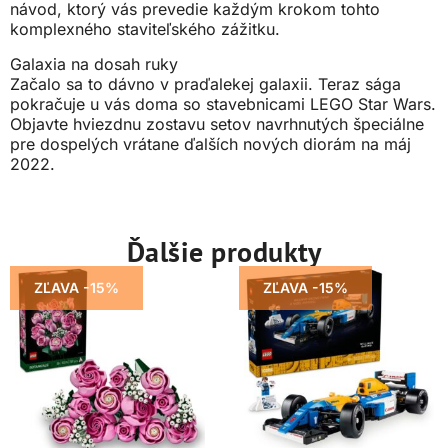
návod, ktorý vás prevedie každým krokom tohto
komplexného staviteľského zážitku.
Galaxia na dosah ruky
Začalo sa to dávno v praďalekej galaxii. Teraz sága
pokračuje u vás doma so stavebnicami LEGO Star Wars.
Objavte hviezdnu zostavu setov navrhnutých špeciálne
pre dospelých vrátane ďalších nových diorám na máj
2022.
Ďalšie produkty
ZĽAVA -15%
ZĽAVA -15%