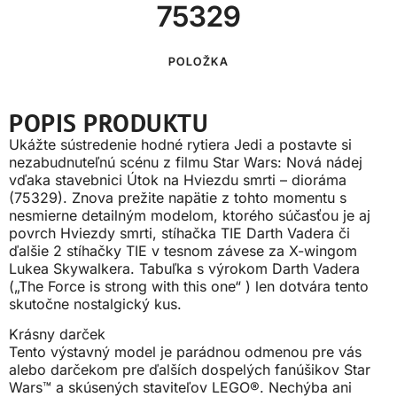
75329
POLOŽKA
POPIS PRODUKTU
Ukážte sústredenie hodné rytiera Jedi a postavte si
nezabudnuteľnú scénu z filmu Star Wars: Nová nádej
vďaka stavebnici Útok na Hviezdu smrti – dioráma
(75329). Znova prežite napätie z tohto momentu s
nesmierne detailným modelom, ktorého súčasťou je aj
povrch Hviezdy smrti, stíhačka TIE Darth Vadera či
ďalšie 2 stíhačky TIE v tesnom závese za X-wingom
Lukea Skywalkera. Tabuľka s výrokom Darth Vadera
(„The Force is strong with this one“ ) len dotvára tento
skutočne nostalgický kus.
Krásny darček
Tento výstavný model je parádnou odmenou pre vás
alebo darčekom pre ďalších dospelých fanúšikov Star
Wars™ a skúsených staviteľov LEGO®. Nechýba ani