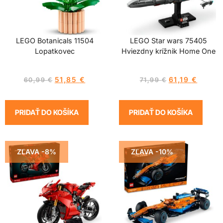
LEGO Botanicals 11504
LEGO Star wars 75405
Lopatkovec
Hviezdny krížnik Home One
51,85
€
61,19
€
60,99
€
71,99
€
PRIDAŤ DO KOŠÍKA
PRIDAŤ DO KOŠÍKA
ZĽAVA -8%
ZĽAVA -10%