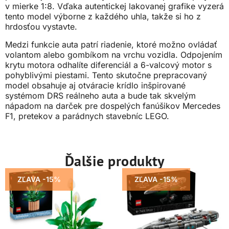
v mierke 1:8. Vďaka autentickej lakovanej grafike vyzerá
tento model výborne z každého uhla, takže si ho z
hrdosťou vystavte.
Medzi funkcie auta patrí riadenie, ktoré možno ovládať
volantom alebo gombíkom na vrchu vozidla. Odpojením
krytu motora odhalíte diferenciál a 6-valcový motor s
pohyblivými piestami. Tento skutočne prepracovaný
model obsahuje aj otváracie krídlo inšpirované
systémom DRS reálneho auta a bude tak skvelým
nápadom na darček pre dospelých fanúšikov Mercedes
F1, pretekov a parádnych stavebníc LEGO.
Ďalšie produkty
ZĽAVA -15%
ZĽAVA -15%