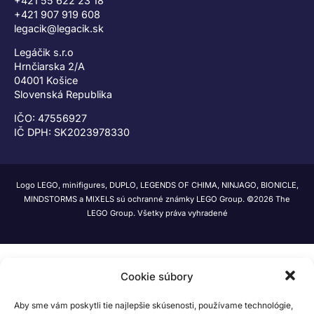
+421 55 622 23 18
+421 907 919 608
legacik@legacik.sk
Legáčik s.r.o
Hrnčiarska 2/A
04001 Košice
Slovenská Republika
IČO: 47556927
IČ DPH: SK2023978330
Logo LEGO, minifigures, DUPLO, LEGENDS OF CHIMA, NINJAGO, BIONICLE,
MINDSTORMS a MIXELS sú ochranné známky LEGO Group. ©2026 The
LEGO Group. Všetky práva vyhradené
Cookie súbory
Aby sme vám poskytli tie najlepšie skúsenosti, používame technológie,