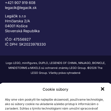
+421 907 919 608
legacik@legacik.sk
Legáčik s.r.o
Hrnčiarska 2/A
04001 Košice
Slovenská Republika
IČO: 47556927
IČ DPH: SK2023978330
Logo LEGO, minifigures, DUPLO, LEGENDS OF CHIMA, NINJAGO, BIONICLE,
MINDSTORMS a MIXELS sú ochranné známky LEGO Group. ©2026 The
LEGO Group. Všetky práva vyhradené
Cookie súbory
Aby sme vám poskytli tie najlepšie skúsenosti, používame technológie,
ako sú súbory cookie na ukladanie a/alebo prístup k informáciám o
zariadení. Súhlas s týmito technológiami nám umožní spracovávať