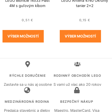
LEGO Bionicle 14533 Plášť
LEGO Anténa 4740 Okrúhly
4M s guľovým kĺbom
tanier 2×2
0,51
€
0,15
€
VÝBER MOŽNOSTÍ
VÝBER MOŽNOSTÍ
RÝCHLE DORUČENIE
RODINNÝ OBCHODÍK LEGO
Zastavte sa u nás aj osobne
S vami už viac ako 20 rokov
MEDZINÁRODNÁ RODINA
BEZPEČNÝ NÁKUP
Predajca stavebníc a dielov
Maestro, MasterCard, Visa