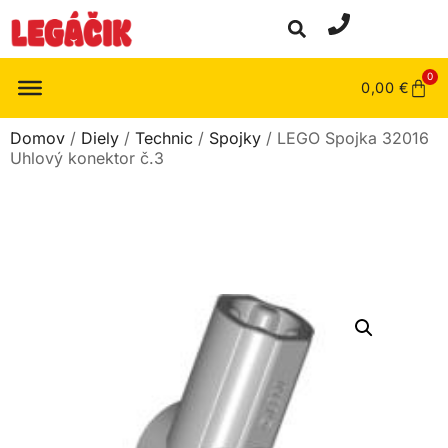
0
0,00
€
Domov
/
Diely
/
Technic
/
Spojky
/ LEGO Spojka 32016
Uhlový konektor č.3