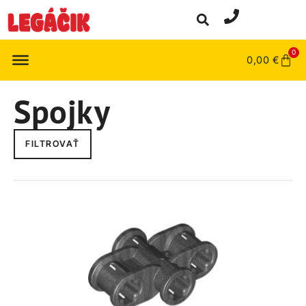
0
0,00
€
Spojky
FILTROVAŤ