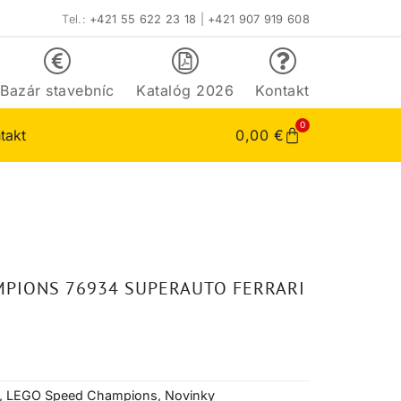
Tel.:
+421 55 622 23 18
|
+421 907 919 608
Bazár stavebníc
Katalóg 2026
Kontakt
0
takt
0,00
€
MPIONS 76934 SUPERAUTO FERRARI
,
LEGO Speed Champions
,
Novinky