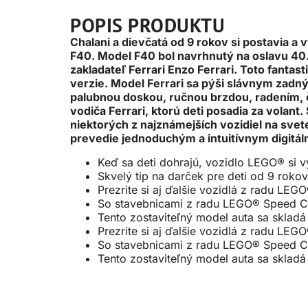
POPIS PRODUKTU
Chalani a dievčatá od 9 rokov si postavia 
F40. Model F40 bol navrhnutý na oslavu 40.
zakladateľ Ferrari Enzo Ferrari. Toto fanta
verzie. Model Ferrari sa pýši slávnym zadn
palubnou doskou, ručnou brzdou, radením, č
vodiča Ferrari, ktorú deti posadia za vola
niektorých z najznámejších vozidiel na svet
prevedie jednoduchým a intuitívnym digitá
Keď sa deti dohrajú, vozidlo LEGO® si v
Skvelý tip na darček pre deti od 9 roko
Prezrite si aj ďalšie vozidlá z radu L
So stavebnicami z radu LEGO® Speed Cham
Tento zostaviteľný model auta sa sklad
Prezrite si aj ďalšie vozidlá z radu L
So stavebnicami z radu LEGO® Speed Cham
Tento zostaviteľný model auta sa sklad