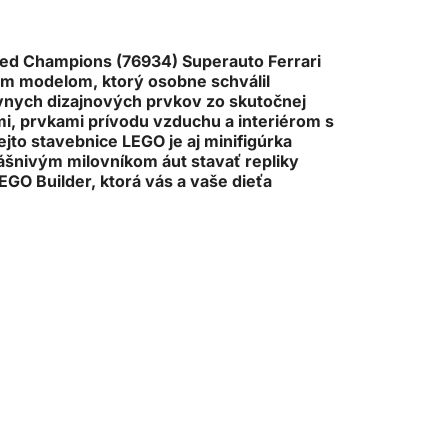
peed Champions (76934) Superauto Ferrari
ným modelom, ktorý osobne schválil
lávnych dizajnových prvkov zo skutočnej
i, prvkami prívodu vzduchu a interiérom s
to stavebnice LEGO je aj minifigúrka
ášnivým milovníkom áut stavať repliky
EGO Builder, ktorá vás a vaše dieťa