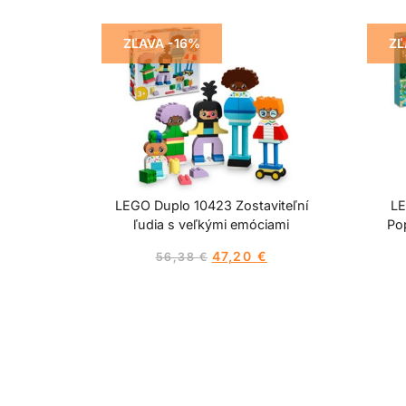
ZĽAVA -16%
ZĽ
LEGO Duplo 10423 Zostaviteľní
LE
ľudia s veľkými emóciami
Po
47,20
€
56,38
€