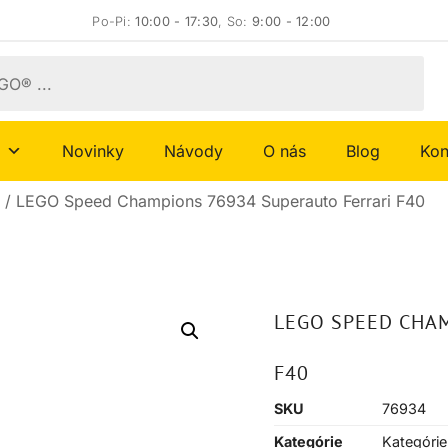
Po-Pi:
10:00 - 17:30
, So:
9:00 - 12:00
Novinky
Návody
O nás
Blog
Kon
/ LEGO Speed Champions 76934 Superauto Ferrari F40
LEGO SPEED CHA
F40
SKU
76934
Kategórie
Kategórie