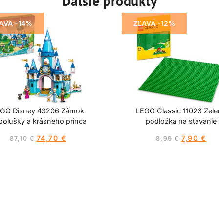
Ďalšie produkty
AVA -14%
ZĽAVA -12%
GO Disney 43206 Zámok
LEGO Classic 11023 Zele
polušky a krásneho princa
podložka na stavanie
74,70
€
7,90
€
87,10
€
8,99
€