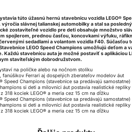
a vystavia túto úžasnú hernú stavebnicu vozidla LEGO® S
 výročia slávnej talianskej automobilky a stal sa posled
stické zostaviteľné vozidlo pre deti obsahuje množstvo s
ým spojlerom, prednou časťou, koncovkami výfuku, ráfikm
ervenými sedadlami a volantom vozidla F40. Súčasťou tej
nt. Stavebnice LEGO Speed Champions umožňujú deťom a v
e. Každú stavebnicu auta je možné postaviť s aplikáciou L
lnym staviteľským dobrodružstvom.
ystaví na poličke alebo na nočnom stolíku
v, fanúšikov Ferrari aj dospelých zberateľov modelov áut
EGO® Speed Champions (stavebnice sa predávajú samostatne)
pions si deti a milovníci áut postavia realistické repliky
á z 318 kociek LEGO® a meria cez 15 cm na dĺžku
EGO® Speed Champions (stavebnice sa predávajú samostatne)
pions si deti a milovníci áut postavia realistické repliky
á z 318 kociek LEGO® a meria cez 15 cm na dĺžku