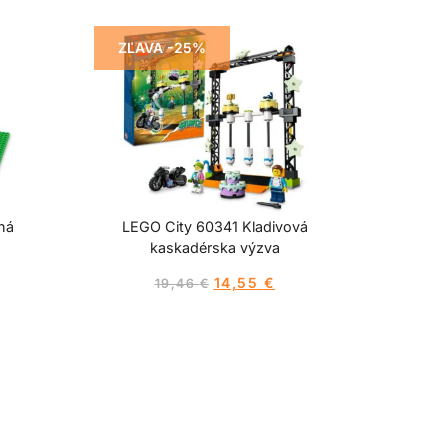
ZĽAVA -25%
ná
LEGO City 60341 Kladivová
kaskadérska výzva
14,55
€
19,46
€