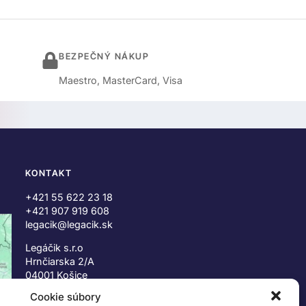
BEZPEČNÝ NÁKUP
Maestro, MasterCard, Visa
KONTAKT
+421 55 622 23 18
+421 907 919 608
legacik@legacik.sk
Legáčik s.r.o
Hrnčiarska 2/A
04001 Košice
Slovenská Republika
Cookie súbory