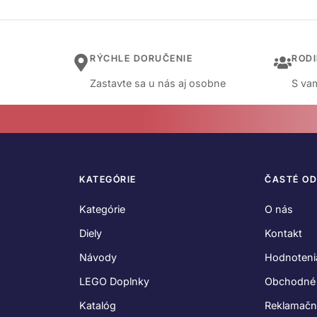
RÝCHLE DORUČENIE
ROD
Zastavte sa u nás aj osobne
S vam
KATEGÓRIE
ČASTÉ O
Kategórie
O nás
Diely
Kontakt
Návody
Hodnoteni
LEGO Doplnky
Obchodné
Katalóg
Reklamačn