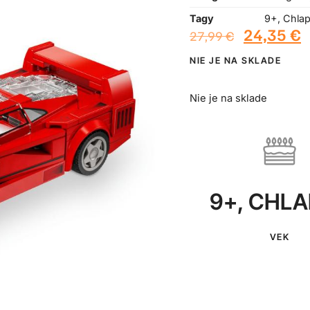
Tagy
9+
,
Chla
24,35
€
27,99
€
NIE JE NA SKLADE
Nie je na sklade
9+
,
CHLA
VEK