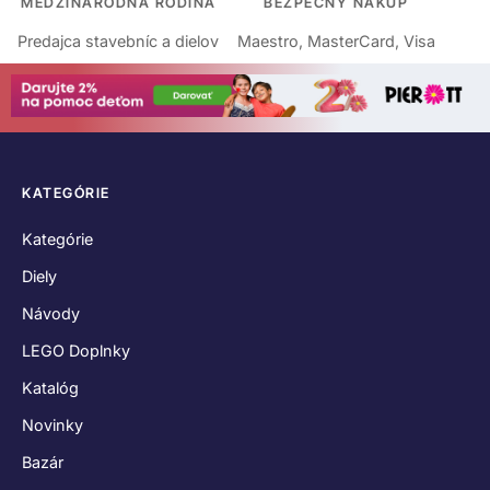
MEDZINÁRODNÁ RODINA
BEZPEČNÝ NÁKUP
Predajca stavebníc a dielov
Maestro, MasterCard, Visa
KATEGÓRIE
Kategórie
Diely
Návody
LEGO Doplnky
Katalóg
Novinky
Bazár