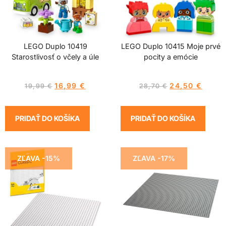
LEGO Duplo 10419
LEGO Duplo 10415 Moje prvé
Starostlivosť o včely a úle
pocity a emócie
16,99
€
24,50
€
19,99
€
28,70
€
PRIDAŤ DO KOŠÍKA
PRIDAŤ DO KOŠÍKA
ZĽAVA -15%
ZĽAVA -17%