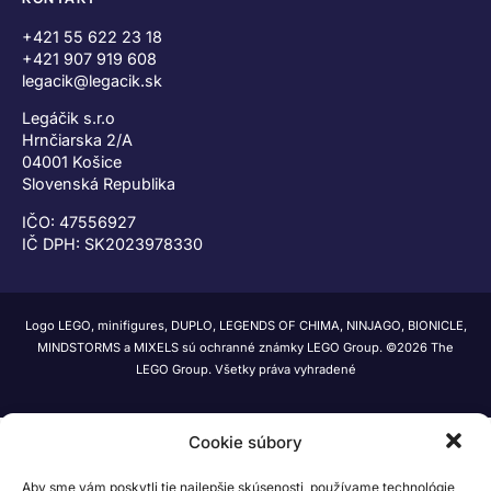
+421 55 622 23 18
+421 907 919 608
legacik@legacik.sk
Legáčik s.r.o
Hrnčiarska 2/A
04001 Košice
Slovenská Republika
IČO: 47556927
IČ DPH: SK2023978330
Logo LEGO, minifigures, DUPLO, LEGENDS OF CHIMA, NINJAGO, BIONICLE,
MINDSTORMS a MIXELS sú ochranné známky LEGO Group. ©2026 The
LEGO Group. Všetky práva vyhradené
Cookie súbory
Aby sme vám poskytli tie najlepšie skúsenosti, používame technológie,