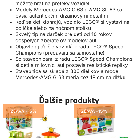
môžete hrať na preteky vozidiel
Modely Mercedes-AMG G 63 a AMG SL 63 sa
pýšia autentickými dizajnovými detailmi
Keď sa deti dohrajú, vozidlo LEGO® si vystaví na
poličke alebo na nočnom stolíku
Skvelý tip na darček pre deti od 10 rokov i
dospelých zberateľov modelov áut
Objavte aj ďalšie vozidlá z radu LEGO® Speed
Champions (predávajú sa samostatne)
So stavebnicami z radu LEGO® Speed Champions
si deti a milovníci áut postavia realistické repliky
Stavebnica sa skladá z 806 dielikov a model
Mercedes-AMG G 63 meria cez 18 cm na dĺžku
Ďalšie produkty
ZĽAVA -15%
ZĽAVA -15%