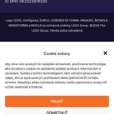
IČ DPH: SK2023978330
Logo LEGO, minifigures, DUPLO, LEGENDS OF CHIMA, NINJAGO, BIONICLE,
MINDSTORMS a MIXELS sú ochranné známky LEGO Group. ©2026 The
LEGO Group. Všetky práva vyhradené
Cookie súbory
Aby sme vám poskytli tie najlepšie skúsenosti, používame technológie,
ako sú súbory cookie na ukladanie a/alebo prístup k informáciám o
zariadení. Súhlas s týmito technológiami nám umožní spracovávať
údaje, ako je správanie pri prehliadaní alebo jedinečné ID na tejto
stránke. Nesúhlas alebo odvolanie súhlasu môže nepriaznivo ovplyvniť
určité vlastnosti a funkcie.
PRIJAŤ
ODMIETNUŤ