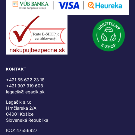
KONTAKT
+421 55 622 23 18
+421 907 919 608
legacik@legacik.sk
Legáčik s.r.o
Hrnčiarska 2/A
04001 Košice
Slovenská Republika
IČO: 47556927