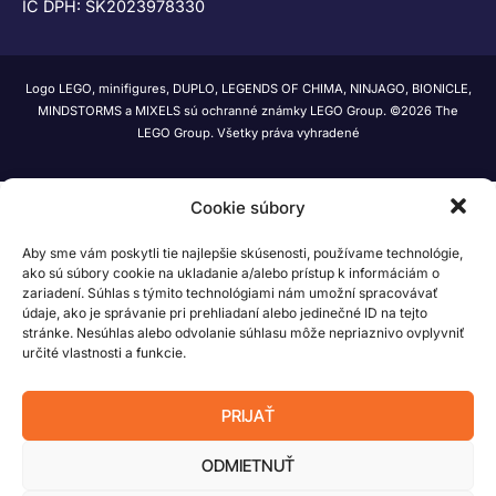
IČ DPH: SK2023978330
Logo LEGO, minifigures, DUPLO, LEGENDS OF CHIMA, NINJAGO, BIONICLE,
MINDSTORMS a MIXELS sú ochranné známky LEGO Group. ©2026 The
LEGO Group. Všetky práva vyhradené
Cookie súbory
Aby sme vám poskytli tie najlepšie skúsenosti, používame technológie,
ako sú súbory cookie na ukladanie a/alebo prístup k informáciám o
zariadení. Súhlas s týmito technológiami nám umožní spracovávať
údaje, ako je správanie pri prehliadaní alebo jedinečné ID na tejto
stránke. Nesúhlas alebo odvolanie súhlasu môže nepriaznivo ovplyvniť
určité vlastnosti a funkcie.
PRIJAŤ
ODMIETNUŤ