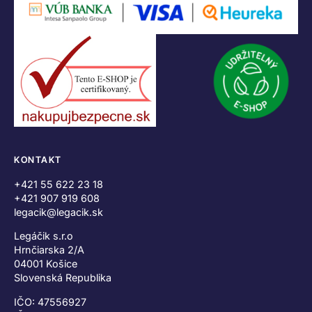
KONTAKT
+421 55 622 23 18
+421 907 919 608
legacik@legacik.sk
Legáčik s.r.o
Hrnčiarska 2/A
04001 Košice
Slovenská Republika
IČO: 47556927