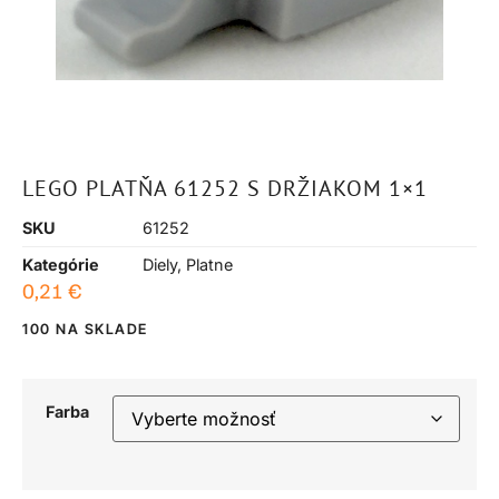
LEGO PLATŇA 61252 S DRŽIAKOM 1×1
SKU
61252
Kategórie
Diely
,
Platne
0,21
€
100 NA SKLADE
Farba