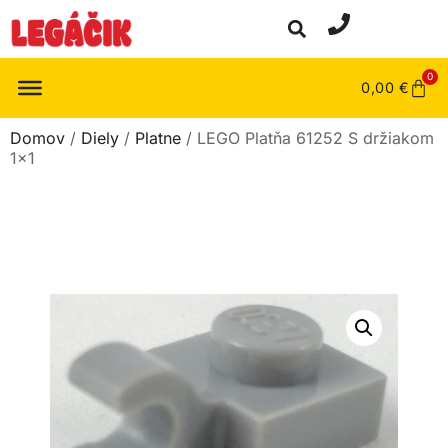
0
0,00
€
Domov
/
Diely
/
Platne
/ LEGO Platňa 61252 S držiakom
1×1