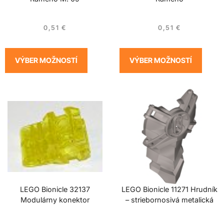
0,51
€
0,51
€
VÝBER MOŽNOSTÍ
VÝBER MOŽNOSTÍ
LEGO Bionicle 32137
LEGO Bionicle 11271 Hrudník
Modulárny konektor
– striebornosivá metalická