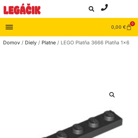
0
0,00
€
Domov
/
Diely
/
Platne
/ LEGO Platňa 3666 Platňa 1×6