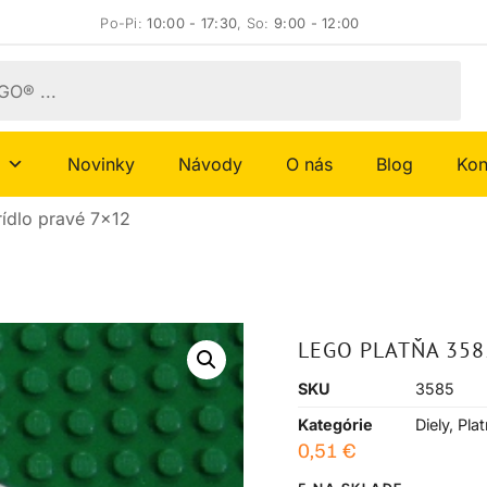
Po-Pi:
10:00 - 17:30
, So:
9:00 - 12:00
Novinky
Návody
O nás
Blog
Kon
ídlo pravé 7×12
LEGO PLATŇA 358
SKU
3585
Kategórie
Diely
,
Pla
0,51
€