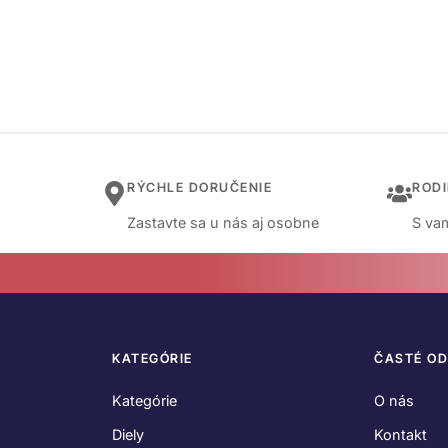
RÝCHLE DORUČENIE
ROD
Zastavte sa u nás aj osobne
S vam
KATEGÓRIE
ČASTÉ O
Kategórie
O nás
Diely
Kontakt