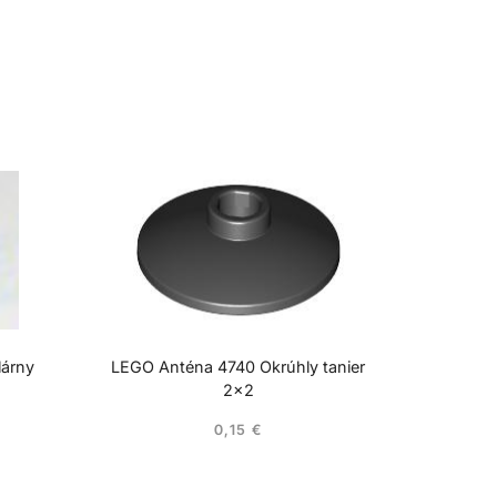
lárny
LEGO Anténa 4740 Okrúhly tanier
2×2
0,15
€