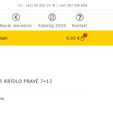
Tel.:
+421 55 622 23 18
|
+421 907 919 608
Bazár stavebníc
Katalóg 2026
Kontakt
0
takt
0,00
€
5 KRÍDLO PRAVÉ 7×12
tne