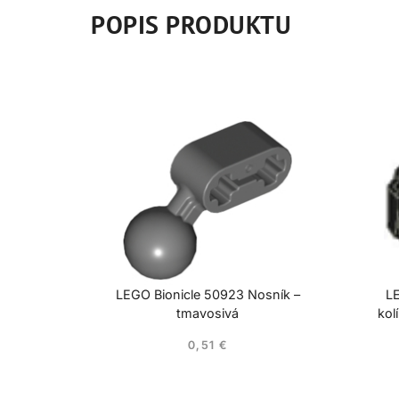
POPIS PRODUKTU
LEGO Bionicle 50923 Nosník –
LE
tmavosivá
kol
0,51
€