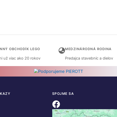
INNÝ OBCHODÍK LEGO
MEDZINÁRODNÁ RODINA
i už viac ako 20 rokov
Predajca stavebníc a dielov
DKAZY
SPOJME SA