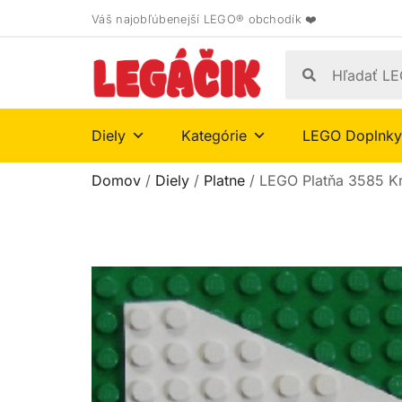
Váš najobľúbenejší LEGO® obchodík ❤️
Diely
Kategórie
LEGO Doplnky
Domov
/
Diely
/
Platne
/ LEGO Platňa 3585 Kr