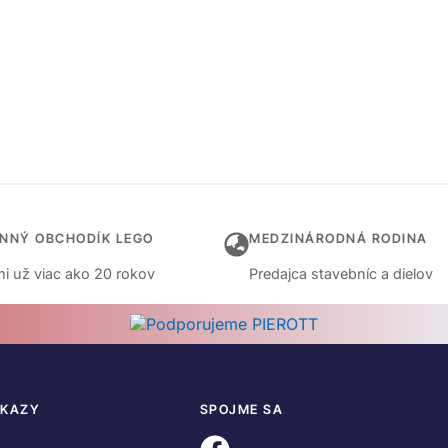
INNÝ OBCHODÍK LEGO
MEDZINÁRODNÁ RODINA
i už viac ako 20 rokov
Predajca stavebníc a dielov
DKAZY
SPOJME SA