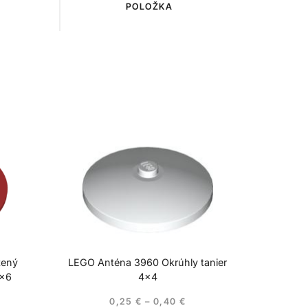
POLOŽKA
tený
LEGO Anténa 3960 Okrúhly tanier
6×6
4×4
0,25
€
–
0,40
€