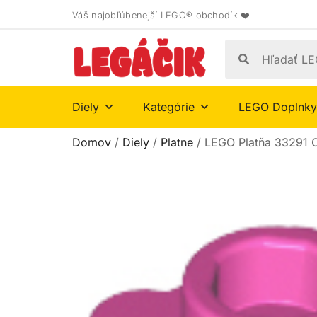
Váš najobľúbenejší LEGO® obchodík ❤️
Diely
Kategórie
LEGO Doplnky
Domov
/
Diely
/
Platne
/ LEGO Platňa 33291 Ok