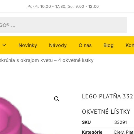
Po-Pi:
10:00 - 17:30
, So:
9:00 - 12:00
Novinky
Návody
O nás
Blog
Kon
rúhla s okrajom kvetu – 4 okvetné lístky
LEGO PLATŇA 332
OKVETNÉ LÍSTKY
SKU
33291
Kategórie
Diely
,
Pla