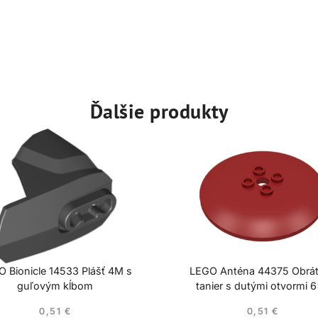
Ďalšie produkty
 Bionicle 14533 Plášť 4M s
LEGO Anténa 44375 Obrá
guľovým kĺbom
tanier s dutými otvormi 
0,51
€
0,51
€