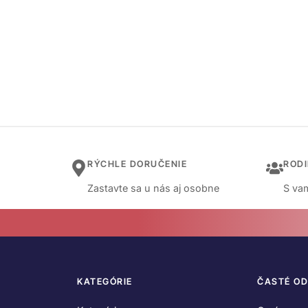
RÝCHLE DORUČENIE
ROD
Zastavte sa u nás aj osobne
S vam
KATEGÓRIE
ČASTÉ O