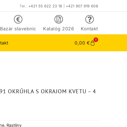
Tel.:
+421 55 622 23 18
|
+421 907 919 608
Bazár stavebníc
Katalóg 2026
Kontakt
0
takt
0,00
€
91 OKRÚHLA S OKRAJOM KVETU – 4
tne
,
Rastliny