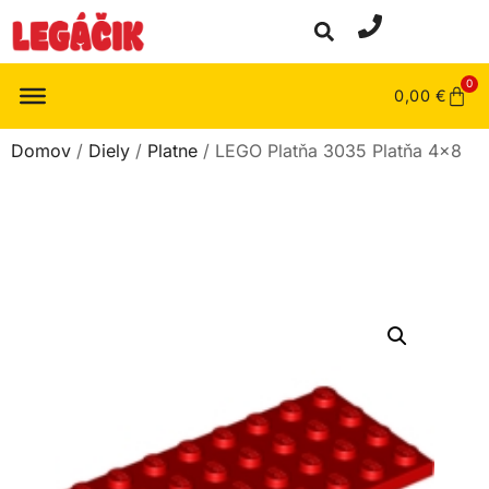
0
0,00
€
Domov
/
Diely
/
Platne
/ LEGO Platňa 3035 Platňa 4×8