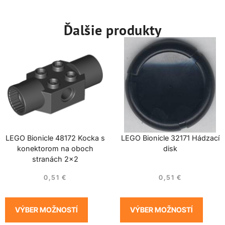
Ďalšie produkty
LEGO Bionicle 48172 Kocka s
LEGO Bionicle 32171 Hádzací
konektorom na oboch
disk
stranách 2×2
0,51
€
0,51
€
VÝBER MOŽNOSTÍ
VÝBER MOŽNOSTÍ