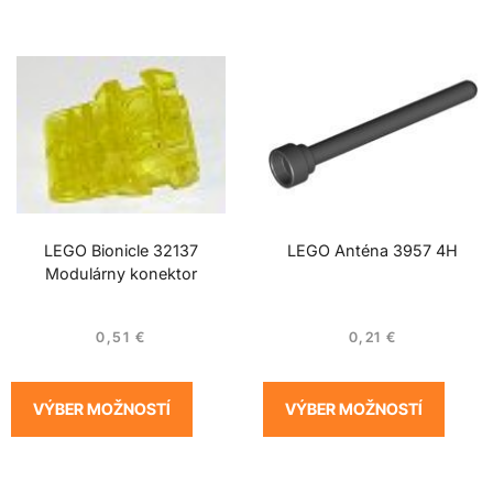
LEGO Bionicle 32137
LEGO Anténa 3957 4H
Modulárny konektor
0,51
€
0,21
€
VÝBER MOŽNOSTÍ
VÝBER MOŽNOSTÍ