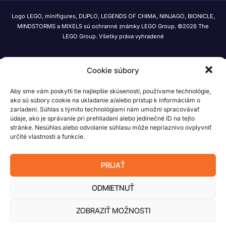
Logo LEGO, minifigures, DUPLO, LEGENDS OF CHIMA, NINJAGO, BIONICLE,
MINDSTORMS a MIXELS sú ochranné známky LEGO Group. ©2026 The
LEGO Group. Všetky práva vyhradené
Cookie súbory
Aby sme vám poskytli tie najlepšie skúsenosti, používame technológie,
ako sú súbory cookie na ukladanie a/alebo prístup k informáciám o
zariadení. Súhlas s týmito technológiami nám umožní spracovávať
údaje, ako je správanie pri prehliadaní alebo jedinečné ID na tejto
stránke. Nesúhlas alebo odvolanie súhlasu môže nepriaznivo ovplyvniť
určité vlastnosti a funkcie.
PRIJAŤ
ODMIETNUŤ
ZOBRAZIŤ MOŽNOSTI