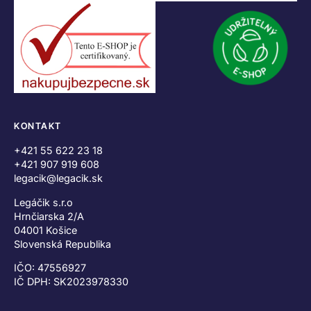
KONTAKT
+421 55 622 23 18
+421 907 919 608
legacik@legacik.sk
Legáčik s.r.o
Hrnčiarska 2/A
04001 Košice
Slovenská Republika
IČO: 47556927
IČ DPH: SK2023978330