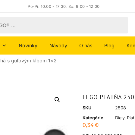
Po-Pi:
10:00 - 17:30
, So:
9:00 - 12:00
Novinky
Návody
O nás
Blog
Kon
lhá s guľovým kĺbom 1×2
LEGO PLATŇA 250
SKU
2508
Kategórie
Diely
,
Pla
0,34
€