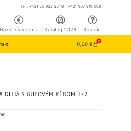
Tel.:
+421 55 622 23 18
|
+421 907 919 608
Bazár stavebníc
Katalóg 2026
Kontakt
0
takt
0,00
€
8 DLHÁ S GUĽOVÝM KĹBOM 1×2
tne