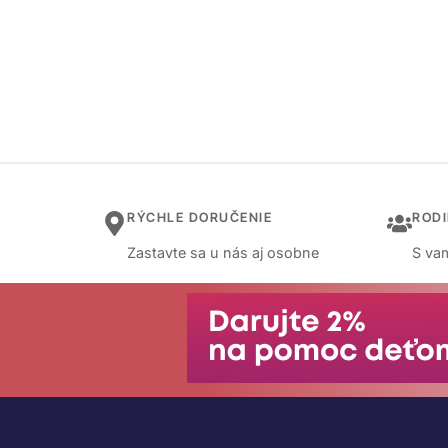
RÝCHLE DORUČENIE
ROD
Zastavte sa u nás aj osobne
S vam