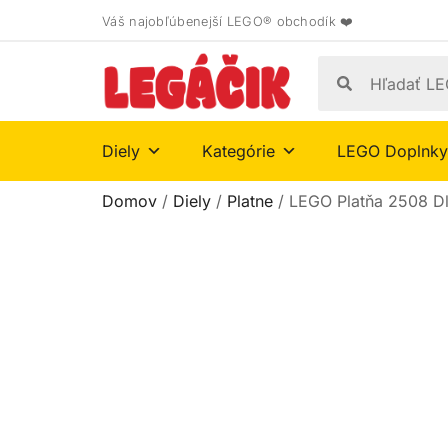
Váš najobľúbenejší LEGO® obchodík ❤️
Diely
Kategórie
LEGO Doplnky
Domov
/
Diely
/
Platne
/ LEGO Platňa 2508 D