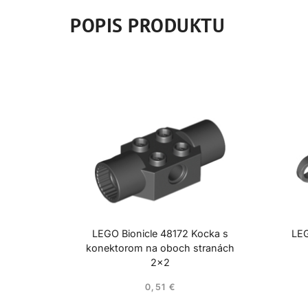
POPIS PRODUKTU
LEGO Bionicle 48172 Kocka s
LEG
konektorom na oboch stranách
2×2
0,51
€