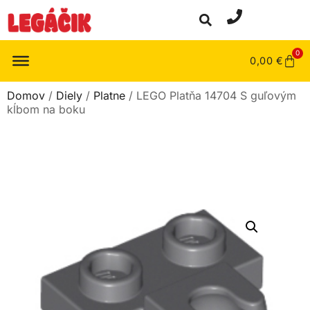
0
0,00
€
Domov
/
Diely
/
Platne
/ LEGO Platňa 14704 S guľovým
kĺbom na boku