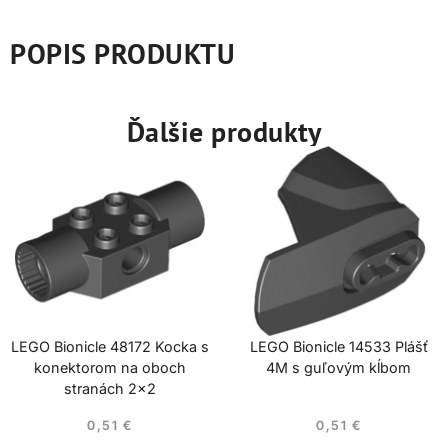
POPIS PRODUKTU
Ďalšie produkty
LEGO Bionicle 48172 Kocka s
LEGO Bionicle 14533 Plášť
konektorom na oboch
4M s guľovým kĺbom
stranách 2×2
0,51
€
0,51
€