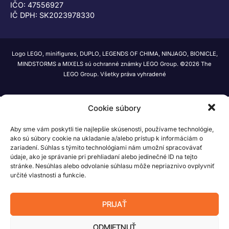
IČO: 47556927
IČ DPH: SK2023978330
Logo LEGO, minifigures, DUPLO, LEGENDS OF CHIMA, NINJAGO, BIONICLE,
MINDSTORMS a MIXELS sú ochranné známky LEGO Group. ©2026 The
LEGO Group. Všetky práva vyhradené
Cookie súbory
Aby sme vám poskytli tie najlepšie skúsenosti, používame technológie,
ako sú súbory cookie na ukladanie a/alebo prístup k informáciám o
zariadení. Súhlas s týmito technológiami nám umožní spracovávať
údaje, ako je správanie pri prehliadaní alebo jedinečné ID na tejto
stránke. Nesúhlas alebo odvolanie súhlasu môže nepriaznivo ovplyvniť
určité vlastnosti a funkcie.
PRIJAŤ
ODMIETNUŤ