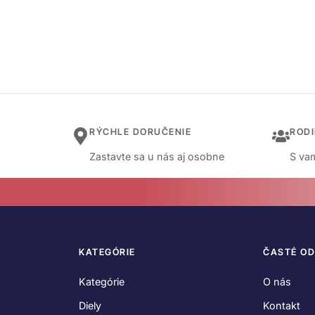
RÝCHLE DORUČENIE
ROD
Zastavte sa u nás aj osobne
S vam
KATEGÓRIE
ČASTÉ O
Kategórie
O nás
Diely
Kontakt