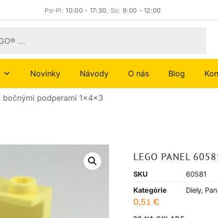
Po-Pi:
10:00 - 17:30
, So:
9:00 - 12:00
Novinky
Návody
O nás
Blog
Kon
S bočnými podperami 1x4x3
LEGO PANEL 6058
SKU
60581
Kategórie
Diely
,
Pan
0,51
€