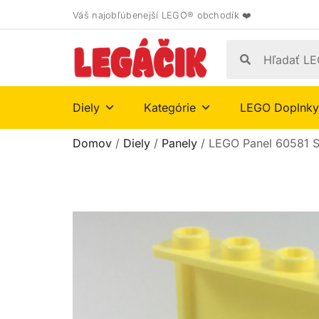
Váš najobľúbenejší LEGO® obchodík ❤️
Diely
Kategórie
LEGO Doplnky
Domov
/
Diely
/
Panely
/ LEGO Panel 60581 