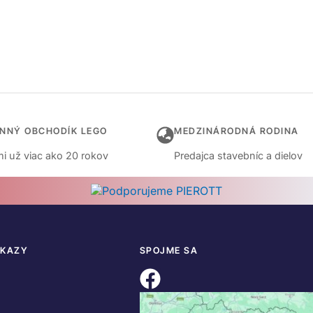
INNÝ OBCHODÍK LEGO
MEDZINÁRODNÁ RODINA
i už viac ako 20 rokov
Predajca stavebníc a dielov
DKAZY
SPOJME SA