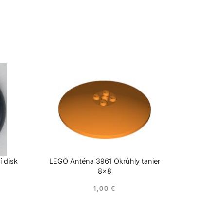
í disk
LEGO Anténa 3961 Okrúhly tanier
8×8
1,00
€