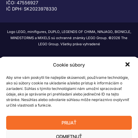
IČO: 47556927
IČ DPH: SK2023978330
Logo LEGO, minifigures, DUPLO, LEGENDS OF CHIMA, NINJAGO, BIONICLE,
MINDSTORMS a MIXELS sú ochranné známky LEGO Group. ©2026 The
LEGO Group. Všetky práva vyhradené
Cookie súbory
Aby sme vám poskytli tie najlepšie skúsenosti, používame technológie,
ako sú súbory cookie na ukladanie a/alebo prístup k informáciám o
zariadení. Súhlas s týmito technológiami nám umožní spracovávať
údaje, ako je správanie pri prehliadaní alebo jedinečné ID na tejto
stránke. Nesúhlas alebo odvolanie súhlasu môže nepriaznivo ovplyvniť
určité vlastnosti a funkcie.
PRIJAŤ
ODMIETNUŤ