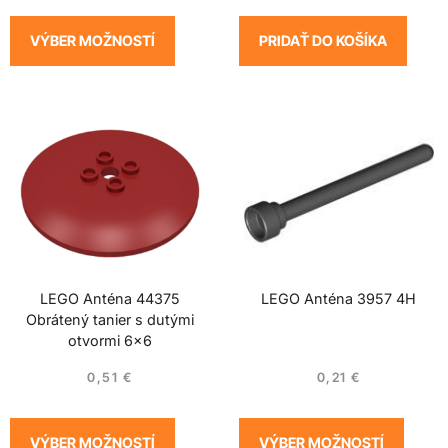
VÝBER MOŽNOSTÍ
PRIDAŤ DO KOŠÍKA
LEGO Anténa 44375
LEGO Anténa 3957 4H
Obrátený tanier s dutými
otvormi 6×6
0,51
€
0,21
€
VÝBER MOŽNOSTÍ
VÝBER MOŽNOSTÍ