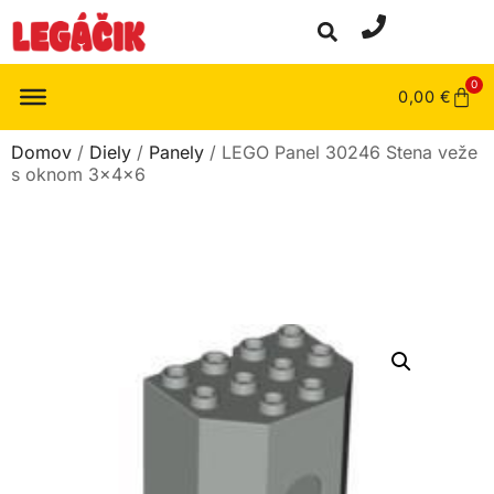
0
0,00
€
Domov
/
Diely
/
Panely
/ LEGO Panel 30246 Stena veže
s oknom 3x4x6