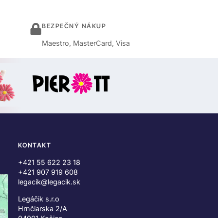
BEZPEČNÝ NÁKUP
Maestro, MasterCard, Visa
KONTAKT
+421 55 622 23 18
+421 907 919 608
legacik@legacik.sk
Legáčik s.r.o
Hrnčiarska 2/A