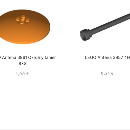
 Anténa 3961 Okrúhly tanier
LEGO Anténa 3957 4H
8×8
0,21
€
1,00
€