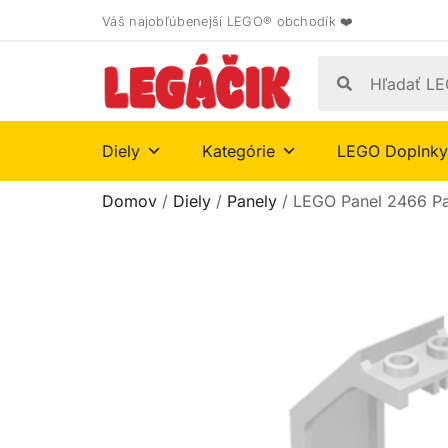
Váš najobľúbenejší LEGO® obchodík ❤️
Diely
Kategórie
LEGO Doplnky
Domov
/
Diely
/
Panely
/ LEGO Panel 2466 P