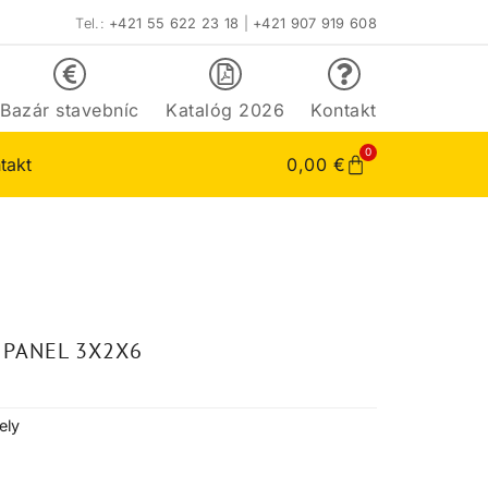
Tel.:
+421 55 622 23 18
|
+421 907 919 608
Bazár stavebníc
Katalóg 2026
Kontakt
0
takt
0,00
€
 PANEL 3X2X6
ely