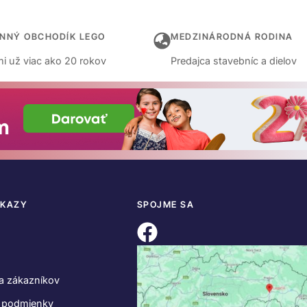
INNÝ OBCHODÍK LEGO
MEDZINÁRODNÁ RODINA
i už viac ako 20 rokov
Predajca stavebníc a dielov
DKAZY
SPOJME SA
a zákazníkov
 podmienky