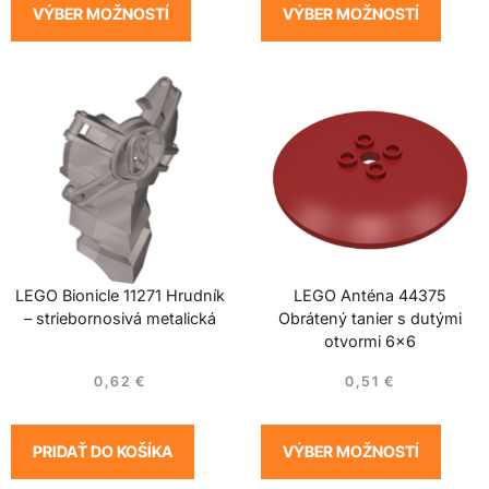
VÝBER MOŽNOSTÍ
VÝBER MOŽNOSTÍ
LEGO Bionicle 11271 Hrudník
LEGO Anténa 44375
– striebornosivá metalická
Obrátený tanier s dutými
otvormi 6×6
0,62
€
0,51
€
PRIDAŤ DO KOŠÍKA
VÝBER MOŽNOSTÍ