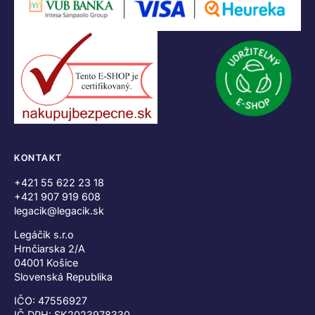
KONTAKT
+421 55 622 23 18
+421 907 919 608
legacik@legacik.sk
Legáčik s.r.o
Hrnčiarska 2/A
04001 Košice
Slovenská Republika
IČO: 47556927
IČ DPH: SK2023978330