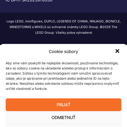
Logo LEGO, minifigures, DUPLO, LEGENDS OF CHIMA, NINJAGO, BIONICLE,
MINDSTORMS a MIXELS sú ochranné známky LEGO Group. ©2026 The
LEGO Group. Všetky práva vyhradené
Cookie súbory
Aby sme vám poskytli tie najlepšie skúsenosti, používame technológie,
ako sú súbory cookie na ukladanie a/alebo prístup k informáciám o
zariadení. Súhlas s týmito technológiami nám umožní spracovávať
údaje, ako je správanie pri prehliadaní alebo jedinečné ID na tejto
stránke. Nesúhlas alebo odvolanie súhlasu môže nepriaznivo ovplyvniť
určité vlastnosti a funkcie.
PRIJAŤ
ODMIETNUŤ