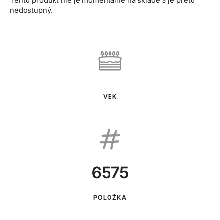
Tento produkt nie je momentálne na sklade a je preto
nedostupný.
VEK
6575
POLOŽKA