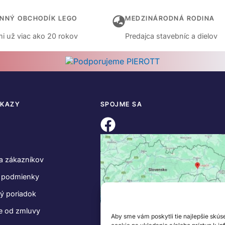
INNÝ OBCHODÍK LEGO
MEDZINÁRODNÁ RODINA
i už viac ako 20 rokov
Predajca stavebníc a dielov
DKAZY
SPOJME SA
a zákazníkov
 podmienky
ý poriadok
e od zmluvy
Aby sme vám poskytli tie najlepšie skús