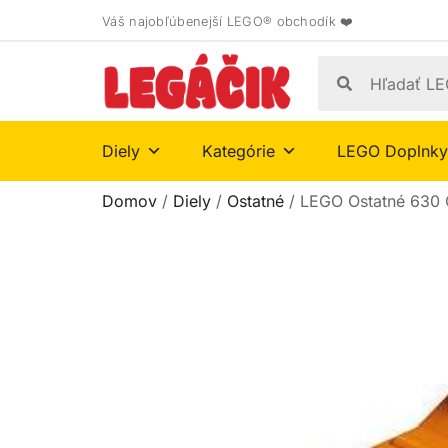
Váš najobľúbenejší LEGO® obchodík ❤️
Diely
Kategórie
LEGO Doplnky
Domov
/
Diely
/
Ostatné
/ LEGO Ostatné 630 