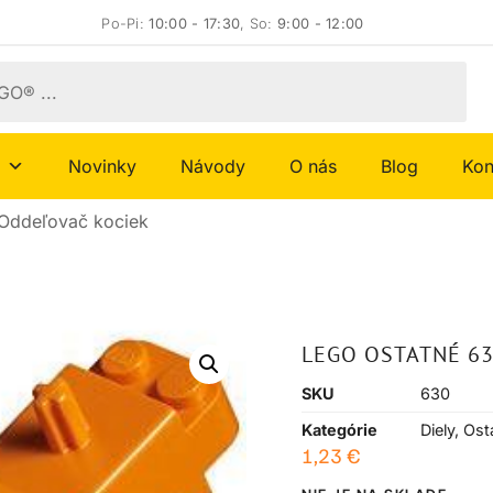
Po-Pi:
10:00 - 17:30
, So:
9:00 - 12:00
Novinky
Návody
O nás
Blog
Kon
Oddeľovač kociek
LEGO OSTATNÉ 6
SKU
630
Kategórie
Diely
,
Ost
1,23
€