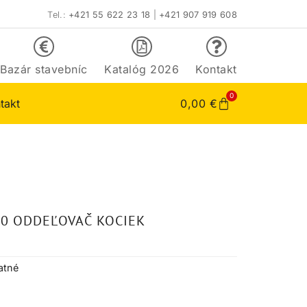
Tel.:
+421 55 622 23 18
|
+421 907 919 608
Bazár stavebníc
Katalóg 2026
Kontakt
0
takt
0,00
€
30 ODDEĽOVAČ KOCIEK
atné