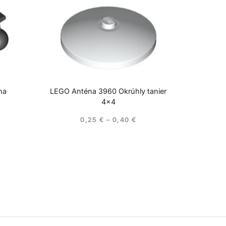
ha
LEGO Anténa 3960 Okrúhly tanier
4×4
0,25
€
–
0,40
€