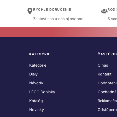
RÝCHLE DORUČENIE
ROD
Zastavte sa u nás aj osobne
S vam
KATEGÓRIE
ČASTÉ O
Kategórie
O nás
Diely
Kontakt
Návody
Hodnoteni
LEGO Doplnky
Obchodné
Katalóg
Reklamačn
Novinky
Odstúpeni