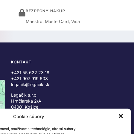
BEZPEČNÝ NÁKUP
Maestro, MasterCard, Visa
KONTAKT
+421 55 622 23 18
+421 907 919 608
legacik@legacik.sk
Legáčik s.r.o
Hrnčiarska 2/A
04001 Košice
Slovenská Republika
Cookie súbory
IČO: 47556927
enosti, používame technológie, ako sú súbory
IČ DPH: SK2023978330