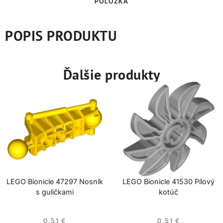
POLOŽKA
POPIS PRODUKTU
Ďalšie produkty
LEGO Bionicle 47297 Nosník
LEGO Bionicle 41530 Pílový
s guličkami
kotúč
0,51
€
0,51
€