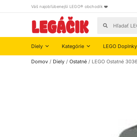
Váš najobľúbenejší LEGO® obchodík ❤️
Diely
Kategórie
LEGO Doplnky
Domov
/
Diely
/
Ostatné
/ LEGO Ostatné 303