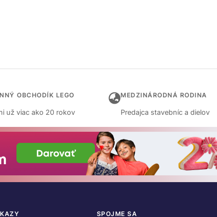
INNÝ OBCHODÍK LEGO
MEDZINÁRODNÁ RODINA
i už viac ako 20 rokov
Predajca stavebníc a dielov
DKAZY
SPOJME SA