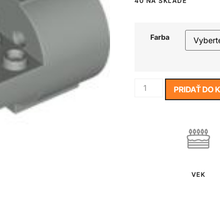
40 NA SKLADE
Farba
PRIDAŤ DO 
VEK