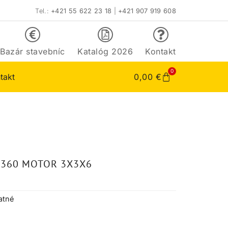
Tel.:
+421 55 622 23 18
|
+421 907 919 608
Bazár stavebníc
Katalóg 2026
Kontakt
0
takt
0,00
€
0360 MOTOR 3X3X6
atné