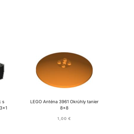
k s
LEGO Anténa 3961 Okrúhly tanier
x3x1
8×8
1,00
€