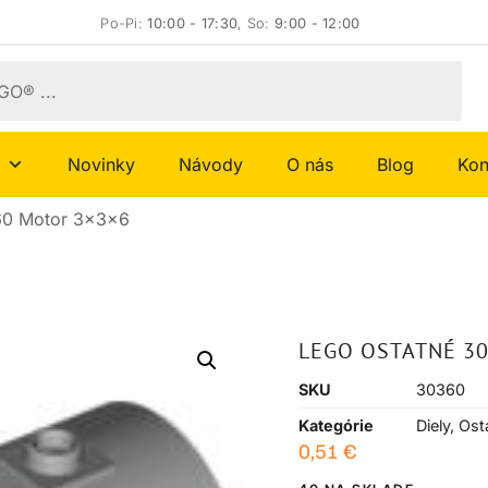
Po-Pi:
10:00 - 17:30
, So:
9:00 - 12:00
Novinky
Návody
O nás
Blog
Kon
60 Motor 3x3x6
LEGO OSTATNÉ 3
SKU
30360
Kategórie
Diely
,
Ost
0,51
€