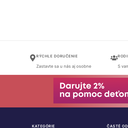
RÝCHLE DORUČENIE
ROD
Zastavte sa u nás aj osobne
S vam
KATEGÓRIE
ČASTÉ O