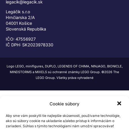
legacik@legacik.sk
Legáčik s.r.o
Hrnčiarska 2/A
04001 Košice
Slovenská Republika
IČO: 47556927
IČ DPH: SK2023978330
Logo LEGO, minifigures, DUPLO, LEGENDS OF CHIMA, NINJAGO, BIONICLE,
MINDSTORMS a MIXELS sú ochranné známky LEGO Group. ©2026 The
LEGO Group. Všetky práva vyhradené
Cookie súbory
Aby sme vám poskytli tie najlepšie skúsenosti, používame technológie,
ako sú súbory cookie na ukladanie a/alebo prístup k informáciám o
zariadení. Súhlas s týmito technológiami nám umožní spracovávať