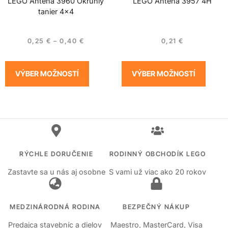
LEGO Anténa 3960 Okrúhly
LEGO Anténa 3957 4H
tanier 4×4
0,25
€
–
0,40
€
0,21
€
VÝBER MOŽNOSTÍ
VÝBER MOŽNOSTÍ
RÝCHLE DORUČENIE
RODINNÝ OBCHODÍK LEGO
Zastavte sa u nás aj osobne
S vami už viac ako 20 rokov
MEDZINÁRODNÁ RODINA
BEZPEČNÝ NÁKUP
Predajca stavebníc a dielov
Maestro, MasterCard, Visa