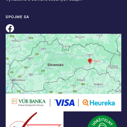
KONTAKT
+421 55 622 23 18
+421 907 919 608
legacik@legacik.sk
Legáčik s.r.o
Hrnčiarska 2/A
04001 Košice
Slovenská Republika
IČO: 47556927
IČ DPH: SK2023978330