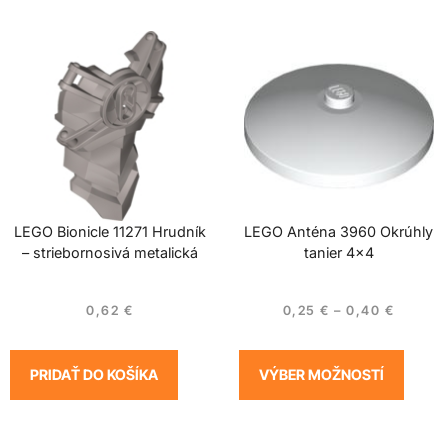
LEGO Bionicle 11271 Hrudník
LEGO Anténa 3960 Okrúhly
– striebornosivá metalická
tanier 4×4
0,62
€
0,25
€
–
0,40
€
PRIDAŤ DO KOŠÍKA
VÝBER MOŽNOSTÍ