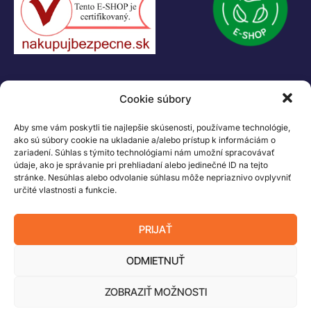
Logo LEGO, minifigures, DUPLO, LEGENDS OF CHIMA, NINJAGO, BIONICLE,
MINDSTORMS a MIXELS sú ochranné známky LEGO Group. ©2026 The
LEGO Group. Všetky práva vyhradené
Cookie súbory
Aby sme vám poskytli tie najlepšie skúsenosti, používame technológie,
ako sú súbory cookie na ukladanie a/alebo prístup k informáciám o
zariadení. Súhlas s týmito technológiami nám umožní spracovávať
údaje, ako je správanie pri prehliadaní alebo jedinečné ID na tejto
stránke. Nesúhlas alebo odvolanie súhlasu môže nepriaznivo ovplyvniť
určité vlastnosti a funkcie.
PRIJAŤ
ODMIETNUŤ
ZOBRAZIŤ MOŽNOSTI