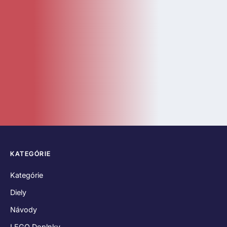
Návody
LEGO Doplnky
Katalóg
Novinky
Bazár
ČASTÉ ODKAZY
O nás
Kontakt
Hodnotenia zákazníkov
Obchodné podmienky
Reklamačný poriadok
Odstúpenie od zmluvy