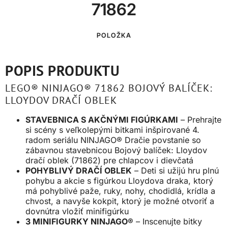
71862
POLOŽKA
POPIS PRODUKTU
LEGO® NINJAGO® 71862 BOJOVÝ BALÍČEK:
LLOYDOV DRAČÍ OBLEK
STAVEBNICA S AKČNÝMI FIGÚRKAMI
– Prehrajte
si scény s veľkolepými bitkami inšpirované 4.
radom seriálu NINJAGO® Dračie povstanie so
zábavnou stavebnicou Bojový balíček: Lloydov
dračí oblek (71862) pre chlapcov i dievčatá
POHYBLIVÝ DRAČÍ OBLEK
– Deti si užijú hru plnú
pohybu a akcie s figúrkou Lloydova draka, ktorý
má pohyblivé paže, ruky, nohy, chodidlá, krídla a
chvost, a navyše kokpit, ktorý je možné otvoriť a
dovnútra vložiť minifigúrku
3 MINIFIGURKY NINJAGO®
– Inscenujte bitky