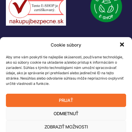
Logo LEGO, minifigures, DUPLO, LEGENDS OF CHIMA, NINJAGO, BIONICLE,
MINDSTORMS a MIXELS sú ochranné známky LEGO Group. ©2026 The
LEGO Group. Všetky práva vyhradené
Cookie súbory
Aby sme vám poskytli tie najlepšie skúsenosti, používame technológie,
ako sú súbory cookie na ukladanie a/alebo prístup k informáciám o
zariadení. Súhlas s týmito technológiami nám umožní spracovávať
údaje, ako je správanie pri prehliadaní alebo jedinečné ID na tejto
stránke. Nesúhlas alebo odvolanie súhlasu môže nepriaznivo ovplyvniť
určité vlastnosti a funkcie.
PRIJAŤ
ODMIETNUŤ
ZOBRAZIŤ MOŽNOSTI