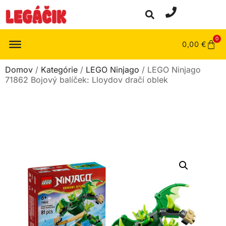
0
0,00
€
Domov
/
Kategórie
/
LEGO Ninjago
/ LEGO Ninjago
71862 Bojový balíček: Lloydov dračí oblek