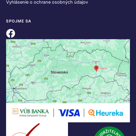
KONTAKT
+421 55 622 23 18
+421 907 919 608
legacik@legacik.sk
Legáčik s.r.o
Hrnčiarska 2/A
04001 Košice
Slovenská Republika
IČO: 47556927
IČ DPH: SK2023978330