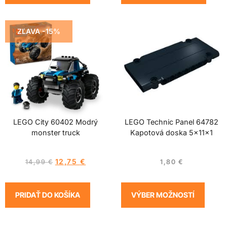
ZĽAVA -15%
LEGO City 60402 Modrý
LEGO Technic Panel 64782
monster truck
Kapotová doska 5x11x1
12,75
€
14,99
€
1,80
€
PRIDAŤ DO KOŠÍKA
VÝBER MOŽNOSTÍ