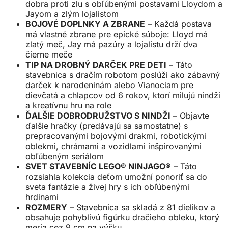
dobra proti zlu s obľúbenými postavami Lloydom a
Jayom a zlým lojalistom
BOJOVÉ DOPLNKY A ZBRANE
– Každá postava
má vlastné zbrane pre epické súboje: Lloyd má
zlatý meč, Jay má pazúry a lojalistu drží dva
čierne meče
TIP NA DROBNÝ DARČEK PRE DETI
– Táto
stavebnica s dračím robotom poslúži ako zábavný
darček k narodeninám alebo Vianociam pre
dievčatá a chlapcov od 6 rokov, ktorí milujú nindži
a kreatívnu hru na role
ĎALŠIE DOBRODRUŽSTVO S NINDŽI
– Objavte
ďalšie hračky (predávajú sa samostatne) s
prepracovanými bojovými drakmi, robotickými
oblekmi, chrámami a vozidlami inšpirovanými
obľúbeným seriálom
SVET STAVEBNÍC LEGO® NINJAGO®
– Táto
rozsiahla kolekcia deťom umožní ponoriť sa do
sveta fantázie a živej hry s ich obľúbenými
hrdinami
ROZMERY
– Stavebnica sa skladá z 81 dielikov a
obsahuje pohyblivú figúrku dračieho obleku, ktorý
meria cez 9 cm na výšku