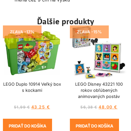
Ďalšie produkty
ZĽAVA -17%
ZĽAVA -15%
LEGO Duplo 10914 Veľký box
LEGO Disney 43221 100
s kockami
rokov obľúbených
animovaných postáv
43,25
€
48,00
€
51,99
€
56,38
€
PRIDAŤ DO KOŠÍKA
PRIDAŤ DO KOŠÍKA