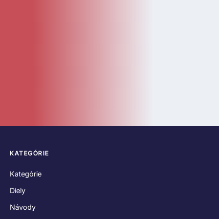
Diely
Návody
LEGO Doplnky
Katalóg
Novinky
Bazár
ČASTÉ ODKAZY
O nás
Kontakt
Hodnotenia zákazníkov
Obchodné podmienky
Reklamačný poriadok
Odstúpenie od zmluvy