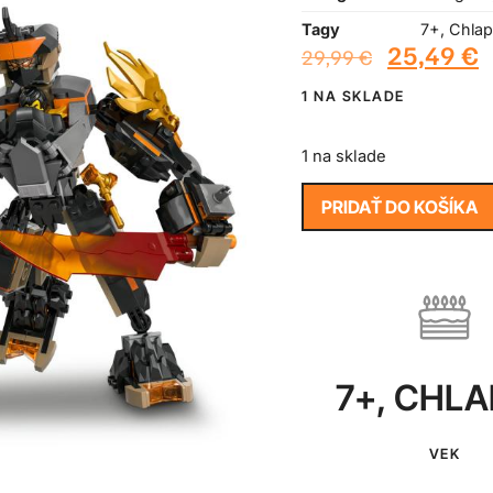
Tagy
7+
,
Chlap
25,49
€
29,99
€
1 NA SKLADE
1 na sklade
PRIDAŤ DO KOŠÍKA
7+
,
CHLA
VEK