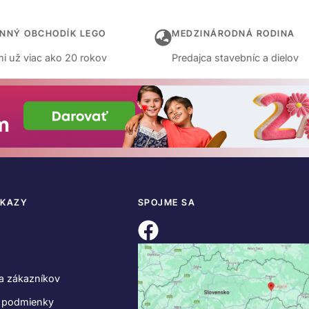
INNÝ OBCHODÍK LEGO
MEDZINÁRODNÁ RODINA
i už viac ako 20 rokov
Predajca stavebníc a dielov
DKAZY
SPOJME SA
a zákazníkov
 podmienky