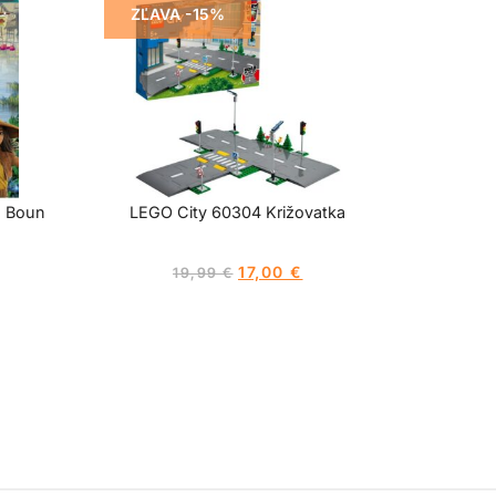
ZĽAVA -15%
s Boun
LEGO City 60304 Križovatka
17,00
€
19,99
€