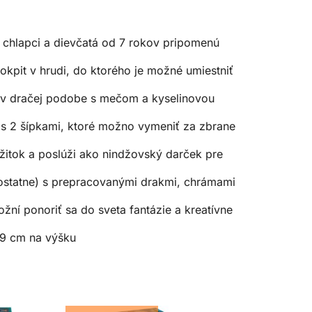
chlapci a dievčatá od 7 rokov pripomenú
kpit v hrudi, do ktorého je možné umiestniť
v dračej podobe s mečom a kyselinovou
 2 šípkami, ktoré možno vymeniť za zbrane
itok a poslúži ako nindžovský darček pre
tatne) s prepracovanými drakmi, chrámami
 ponoriť sa do sveta fantázie a kreatívne
19 cm na výšku