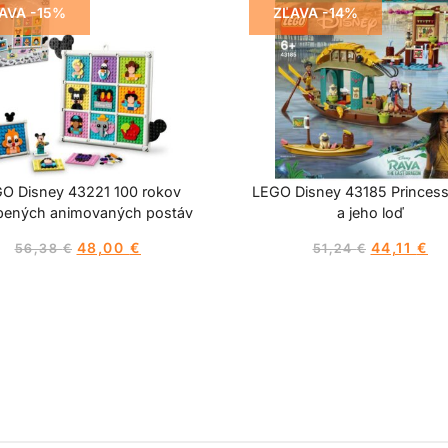
AVA -15%
ZĽAVA -14%
O Disney 43221 100 rokov
LEGO Disney 43185 Princes
bených animovaných postáv
a jeho loď
48,00
€
44,11
€
56,38
€
51,24
€