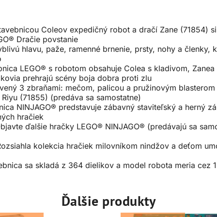
bnicou Coleov expedičný robot a dračí Zane (71854) si 
GO® Dračie povstanie
ú hlavu, paže, ramenné brnenie, prsty, nohy a členky, ko
o
nica LEGO® s robotom obsahuje Colea s kladivom, Zanea 
ikovia prehrajú scény boja dobra proti zlu
ený 3 zbraňami: mečom, palicou a pružinovým blasterom s
 Riyu (71855) (predáva sa samostatne)
ica NINJAGO® predstavuje zábavný staviteľský a herný záž
ných hračiek
avte ďalšie hračky LEGO® NINJAGO® (predávajú sa samos
ahla kolekcia hračiek milovníkom nindžov a deťom umožní
bnica sa skladá z 364 dielikov a model robota meria cez 
Ďalšie produkty