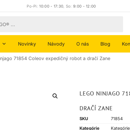
Po-Pi:
10:00 - 17:30
, So:
9:00 - 12:00
Novinky
Návody
O nás
Blog
Kon
njago 71854 Coleov expedičný robot a dračí Zane
LEGO NINJAGO 71
DRAČÍ ZANE
SKU
71854
Kategórie
Kategórie