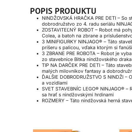
POPIS PRODUKTU
NINDŽOVSKÁ HRAČKA PRE DETI – So stave
dobrodružstvo zo 4. radu seriálu NINJA
ZOSTAVITEĽNÝ ROBOT – Robot má pohybliv
Colea, a batoh na zbrane a príslušenstv
3 MINIFIGURKY NINJAGO® – Táto staveb
príšeru s palicou, vďaka ktorým si fanúš
3 ZBRANE PRE ROBOTA – Robot je vybav
zo stavebnice Bitka nindžovského draka
TIP NA DARČEK PRE DETI – Táto stavebn
malých milovníkov fantasy a dobrodruž
ĎALŠIE DOBRODRUŽSTVO S NINDŽI – Obj
a vozidlami
SVET STAVEBNÍC LEGO® NINJAGO® – Rozsi
sa hrať s nindžovskými hrdinami
ROZMERY – Táto nindžovská herná stave