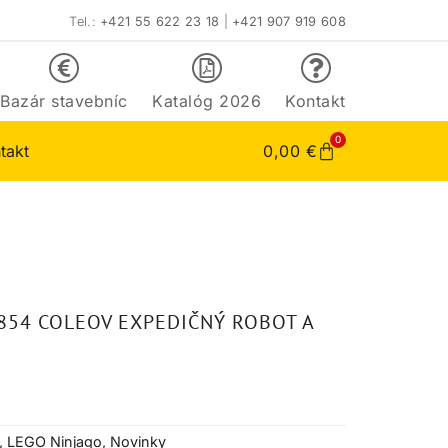
Tel.:
+421 55 622 23 18
|
+421 907 919 608
Bazár stavebníc
Katalóg 2026
Kontakt
0
takt
0,00
€
854 COLEOV EXPEDIČNÝ ROBOT A
,
LEGO Ninjago
,
Novinky