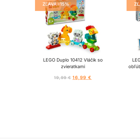
ZĽAVA -15%
ZĽ
LEGO Duplo 10412 Vláčik so
LEG
zvieratkami
obľú
16,99
€
19,99
€