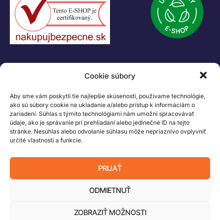
KONTAKT
Cookie súbory
+421 55 622 23 18
+421 907 919 608
Aby sme vám poskytli tie najlepšie skúsenosti, používame technológie,
legacik@legacik.sk
ako sú súbory cookie na ukladanie a/alebo prístup k informáciám o
zariadení. Súhlas s týmito technológiami nám umožní spracovávať
Legáčik s.r.o
údaje, ako je správanie pri prehliadaní alebo jedinečné ID na tejto
Hrnčiarska 2/A
stránke. Nesúhlas alebo odvolanie súhlasu môže nepriaznivo ovplyvniť
určité vlastnosti a funkcie.
04001 Košice
Slovenská Republika
PRIJAŤ
IČO: 47556927
IČ DPH: SK2023978330
ODMIETNUŤ
ZOBRAZIŤ MOŽNOSTI
Logo LEGO, minifigures, DUPLO, LEGENDS OF CHIMA, NINJAGO, BIONICLE,