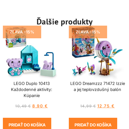
Ďalšie produkty
ZĽAVA -15%
ZĽAVA -15%
LEGO Duplo 10413
LEGO Dreamzzz 71472 Izzie
Každodenné aktivity:
a jej teplovzdušný balón
Kúpanie
8,90
€
12,75
€
10,49
€
14,99
€
PRIDAŤ DO KOŠÍKA
PRIDAŤ DO KOŠÍKA