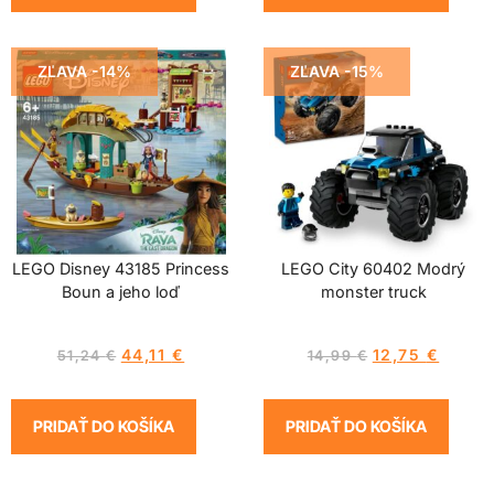
ZĽAVA -14%
ZĽAVA -15%
LEGO Disney 43185 Princess
LEGO City 60402 Modrý
Boun a jeho loď
monster truck
44,11
€
12,75
€
51,24
€
14,99
€
PRIDAŤ DO KOŠÍKA
PRIDAŤ DO KOŠÍKA