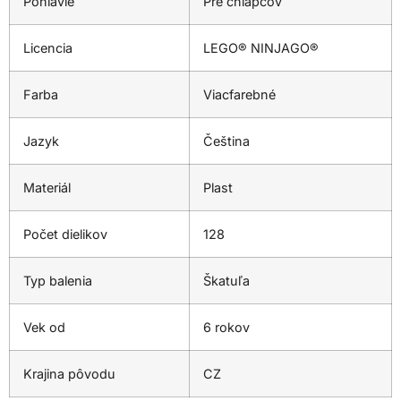
Pohlavie
Pre chlapcov
Licencia
LEGO® NINJAGO®
Farba
Viacfarebné
Jazyk
Čeština
Materiál
Plast
Počet dielikov
128
Typ balenia
Škatuľa
Vek od
6 rokov
Krajina pôvodu
CZ