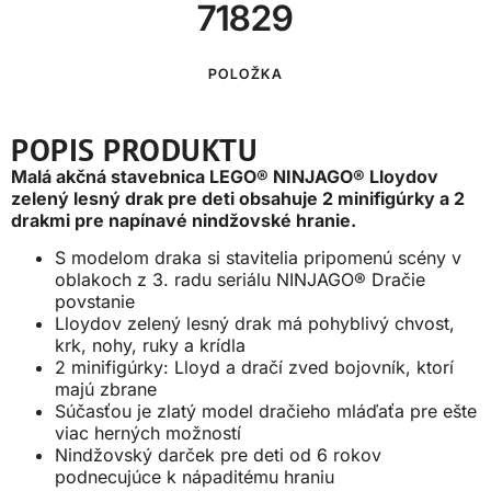
71829
POLOŽKA
POPIS PRODUKTU
Malá akčná stavebnica LEGO® NINJAGO® Lloydov
zelený lesný drak pre deti obsahuje 2 minifigúrky a 2
drakmi pre napínavé nindžovské hranie.
S modelom draka si stavitelia pripomenú scény v
oblakoch z 3. radu seriálu NINJAGO® Dračie
povstanie
Lloydov zelený lesný drak má pohyblivý chvost,
krk, nohy, ruky a krídla
2 minifigúrky: Lloyd a dračí zved bojovník, ktorí
majú zbrane
Súčasťou je zlatý model dračieho mláďaťa pre ešte
viac herných možností
Nindžovský darček pre deti od 6 rokov
podnecujúce k nápaditému hraniu