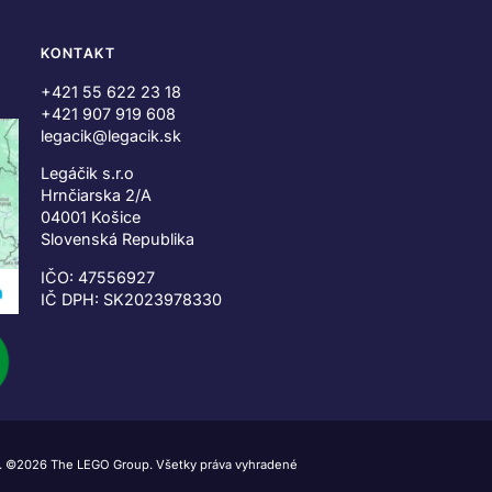
KONTAKT
+421 55 622 23 18
+421 907 919 608
legacik@legacik.sk
Legáčik s.r.o
Hrnčiarska 2/A
04001 Košice
Slovenská Republika
IČO: 47556927
IČ DPH: SK2023978330
 ©2026 The LEGO Group. Všetky práva vyhradené