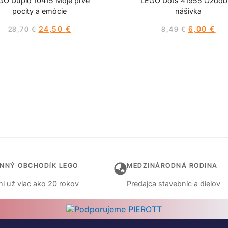
GO Duplo 10415 Moje prvé
LEGO Dots 41955 Ozdob
pocity a emócie
nášivka
24,50
€
6,00
€
28,70
€
8,49
€
INNÝ OBCHODÍK LEGO
MEDZINÁRODNÁ RODINA
i už viac ako 20 rokov
Predajca stavebníc a dielov