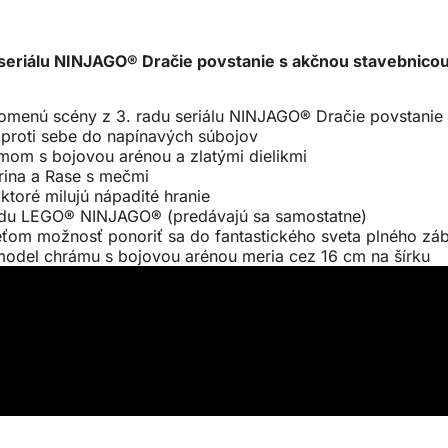
u seriálu NINJAGO® Dračie povstanie s akčnou stavebnic
ipomenú scény z 3. radu seriálu NINJAGO® Dračie povstanie
e proti sebe do napínavých súbojov
om s bojovou arénou a zlatými dielikmi
rina a Rase s mečmi
ktoré milujú nápadité hranie
 radu LEGO® NINJAGO® (predávajú sa samostatne)
om možnosť ponoriť sa do fantastického sveta plného zá
 model chrámu s bojovou arénou meria cez 16 cm na šírku