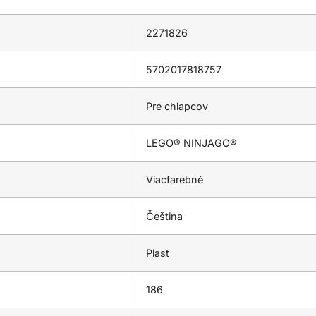
2271826
5702017818757
Pre chlapcov
LEGO® NINJAGO®
Viacfarebné
Čeština
Plast
186