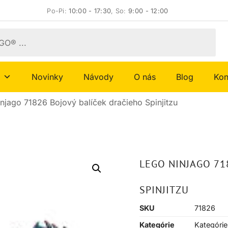
Po-Pi:
10:00 - 17:30
, So:
9:00 - 12:00
Novinky
Návody
O nás
Blog
Kon
jago 71826 Bojový balíček dračieho Spinjitzu
LEGO NINJAGO 71
SPINJITZU
SKU
71826
Kategórie
Kategórie