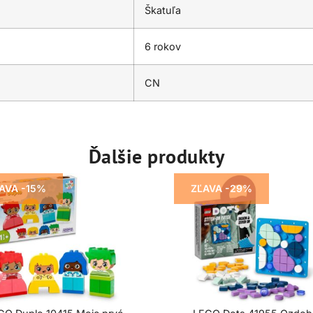
Škatuľa
6 rokov
CN
Ďalšie produkty
AVA -15%
ZĽAVA -29%