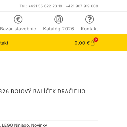
Tel.:
+421 55 622 23 18
|
+421 907 919 608
Bazár stavebníc
Katalóg 2026
Kontakt
0
takt
0,00
€
826 BOJOVÝ BALÍČEK DRAČIEHO
,
LEGO Ninjago
,
Novinky