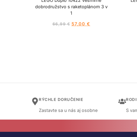
LEGO Duplo 10422 Vesmírne
LE
dobrodružstvo s raketoplánom 3 v
1
57,00
€
66,99
€
RÝCHLE DORUČENIE
ROD
Zastavte sa u nás aj osobne
S vam