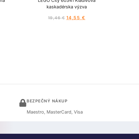
ná
LEGO City 60341 Kladivová
kaskadérska výzva
14,55
€
19,46
€
BEZPEČNÝ NÁKUP
Maestro, MasterCard, Visa