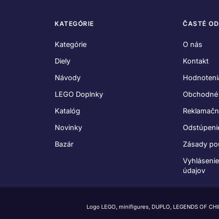
KATEGÓRIE
ČASTÉ O
Kategórie
O nás
Diely
Kontakt
Návody
Hodnoteni
LEGO Doplnky
Obchodné
Katalóg
Reklamačn
Novinky
Odstúpeni
Bazár
Zásady po
Vyhláseni
údajov
Logo LEGO, minifigures, DUPLO, LEGENDS OF CH