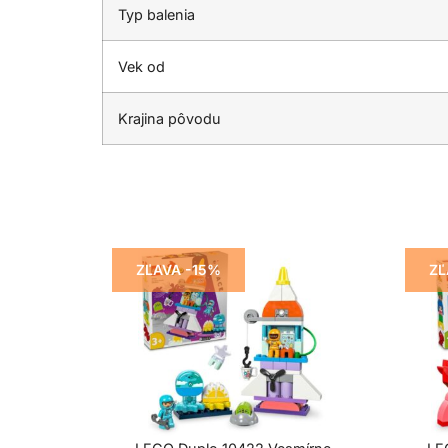
Typ balenia
Vek od
Krajina pôvodu
ZĽAVA -15%
ZĽ