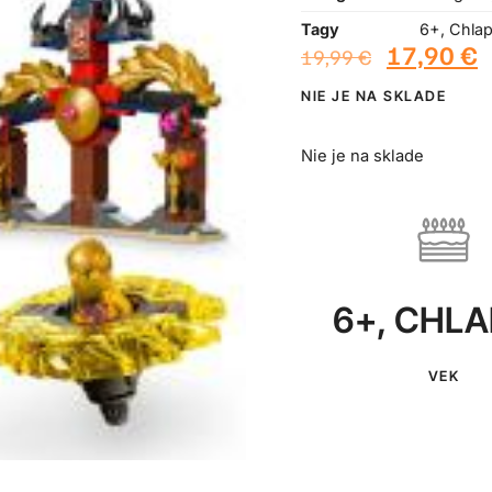
Tagy
6+
,
Chla
17,90
€
19,99
€
NIE JE NA SKLADE
Nie je na sklade
6+
,
CHLA
VEK