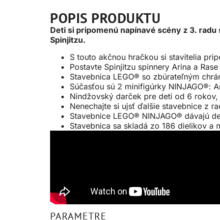
POPIS PRODUKTU
Deti si pripomenú napínavé scény z 3. rad
Spinjitzu.
S touto akčnou hračkou si stavitelia pr
Postavte Spinjitzu spinnery Arina a Ras
Stavebnica LEGO® so zbúrateľným chrám
Súčasťou sú 2 minifigúrky NINJAGO®: A
Nindžovský darček pre deti od 6 rokov, 
Nenechajte si ujsť ďalšie stavebnice z
Stavebnice LEGO® NINJAGO® dávajú deť
Stavebnica sa skladá zo 186 dielikov a
PARAMETRE