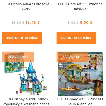
LEGO Icons 40647 Lotosové
LEGO Dots 41955 Ozdobná
kvety
nášivka
13,49
€
6,00
€
15,50
€
8,49
€
PRIDAŤ DO KOŠÍKA
PRIDAŤ DO KOŠÍKA
ZĽAVA -14%
ZĽAVA -14%
LEGO Disney 43206 Zámok
LEGO Disney 43185 Princess
Popolušky a krásneho princa
Boun a jeho loď