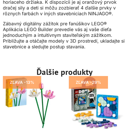
horiaceho držiaka. K dispozícii je aj oranžový prvok
dračej sily a deti si môžu zozbierať 4 ďalšie prvky v
rôznych farbách v iných stavebniciach NINJAGO®.
Zábavný digitálny zážitok pre fanúšikov LEGO®
Aplikácia LEGO Builder prevedie vás aj vaše dieťa
jednoduchým a intuitívnym staviteľským zážitkom.
Približujte a otáčajte modely v 3D prostredí, ukladajte si
stavebnice a sledujte postup stavania.
Ďalšie produkty
ZĽAVA -13%
ZĽAVA -29%