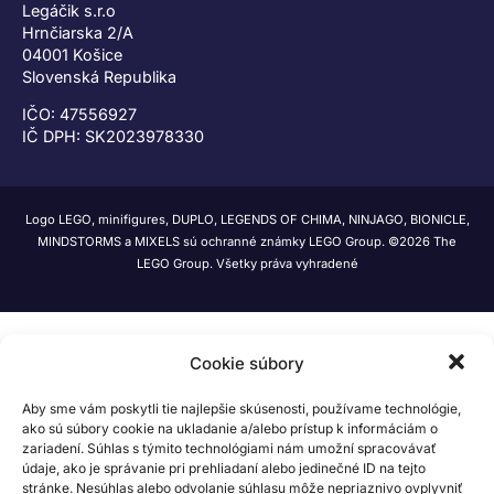
Legáčik s.r.o
Hrnčiarska 2/A
04001 Košice
Slovenská Republika
IČO: 47556927
IČ DPH: SK2023978330
Logo LEGO, minifigures, DUPLO, LEGENDS OF CHIMA, NINJAGO, BIONICLE,
MINDSTORMS a MIXELS sú ochranné známky LEGO Group. ©2026 The
LEGO Group. Všetky práva vyhradené
Cookie súbory
Aby sme vám poskytli tie najlepšie skúsenosti, používame technológie,
ako sú súbory cookie na ukladanie a/alebo prístup k informáciám o
zariadení. Súhlas s týmito technológiami nám umožní spracovávať
údaje, ako je správanie pri prehliadaní alebo jedinečné ID na tejto
stránke. Nesúhlas alebo odvolanie súhlasu môže nepriaznivo ovplyvniť