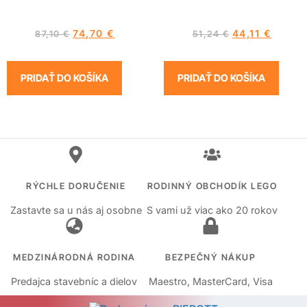
74,70
€
44,11
€
87,10
€
51,24
€
PRIDAŤ DO KOŠÍKA
PRIDAŤ DO KOŠÍKA
RÝCHLE DORUČENIE
RODINNÝ OBCHODÍK LEGO
Zastavte sa u nás aj osobne
S vami už viac ako 20 rokov
MEDZINÁRODNÁ RODINA
BEZPEČNÝ NÁKUP
Predajca stavebníc a dielov
Maestro, MasterCard, Visa