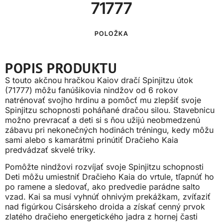
71777
POLOŽKA
POPIS PRODUKTU
S touto akčnou hračkou Kaiov dračí Spinjitzu útok
(71777) môžu fanúšikovia nindžov od 6 rokov
natrénovať svojho hrdinu a pomôcť mu zlepšiť svoje
Spinjitzu schopnosti poháňané dračou silou. Stavebnicu
možno prevracať a deti si s ňou užijú neobmedzenú
zábavu pri nekonečných hodinách tréningu, kedy môžu
sami alebo s kamarátmi prinútiť Dračieho Kaia
predvádzať skvelé triky.
Pomôžte nindžovi rozvíjať svoje Spinjitzu schopnosti
Deti môžu umiestniť Dračieho Kaia do vrtule, tľapnúť ho
po ramene a sledovať, ako predvedie parádne salto
vzad. Kai sa musí vyhnúť ohnivým prekážkam, zvíťaziť
nad figúrkou Cisárskeho droida a získať cenný prvok
zlatého dračieho energetického jadra z hornej časti