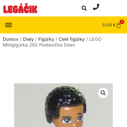
0
0,00
€
Domov
/
Diely
/
Figúrky
/
Celé figúrky
/ LEGO
Minigigúrka 262 Postavička Dean