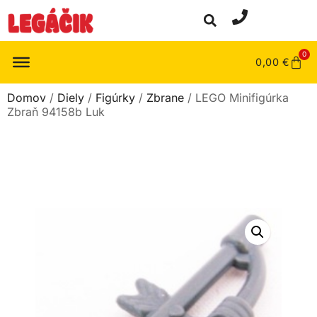
0
0,00
€
Domov
/
Diely
/
Figúrky
/
Zbrane
/ LEGO Minifigúrka
Zbraň 94158b Luk