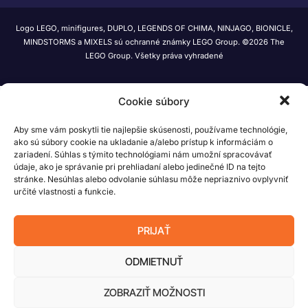
Logo LEGO, minifigures, DUPLO, LEGENDS OF CHIMA, NINJAGO, BIONICLE,
MINDSTORMS a MIXELS sú ochranné známky LEGO Group. ©2026 The
LEGO Group. Všetky práva vyhradené
Cookie súbory
Aby sme vám poskytli tie najlepšie skúsenosti, používame technológie,
ako sú súbory cookie na ukladanie a/alebo prístup k informáciám o
zariadení. Súhlas s týmito technológiami nám umožní spracovávať
údaje, ako je správanie pri prehliadaní alebo jedinečné ID na tejto
stránke. Nesúhlas alebo odvolanie súhlasu môže nepriaznivo ovplyvniť
určité vlastnosti a funkcie.
PRIJAŤ
ODMIETNUŤ
ZOBRAZIŤ MOŽNOSTI