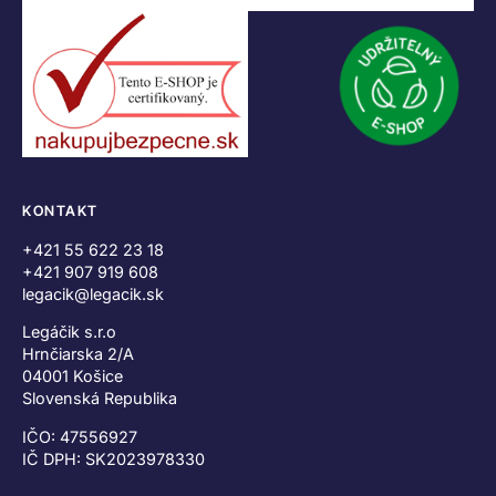
KONTAKT
+421 55 622 23 18
+421 907 919 608
legacik@legacik.sk
Legáčik s.r.o
Hrnčiarska 2/A
04001 Košice
Slovenská Republika
IČO: 47556927
IČ DPH: SK2023978330