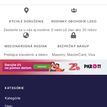
RÝCHLE DORUČENIE
RODINNÝ OBCHODÍK LEGO
Zastavte sa u nás aj osobne
S vami už viac ako 20 rokov
MEDZINÁRODNÁ RODINA
BEZPEČNÝ NÁKUP
Predajca stavebníc a dielov
Maestro, MasterCard, Visa
KATEGÓRIE
Kategórie
Diely