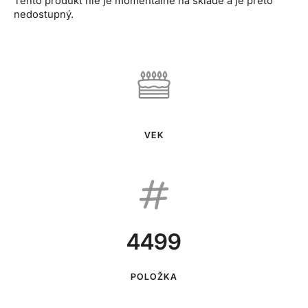
Tento produkt nie je momentálne na sklade a je preto
nedostupný.
VEK
4499
POLOŽKA