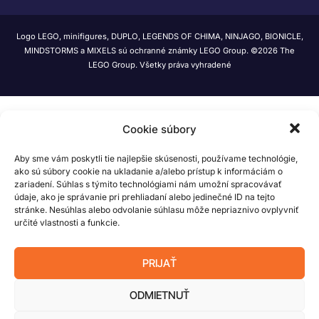
Logo LEGO, minifigures, DUPLO, LEGENDS OF CHIMA, NINJAGO, BIONICLE,
MINDSTORMS a MIXELS sú ochranné známky LEGO Group. ©2026 The
LEGO Group. Všetky práva vyhradené
Cookie súbory
Aby sme vám poskytli tie najlepšie skúsenosti, používame technológie,
ako sú súbory cookie na ukladanie a/alebo prístup k informáciám o
zariadení. Súhlas s týmito technológiami nám umožní spracovávať
údaje, ako je správanie pri prehliadaní alebo jedinečné ID na tejto
stránke. Nesúhlas alebo odvolanie súhlasu môže nepriaznivo ovplyvniť
určité vlastnosti a funkcie.
PRIJAŤ
ODMIETNUŤ