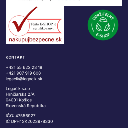
KONTAKT
+421 55 622 23 18
+421 907 919 608
legacik@legacik.sk
Legáčik s.r.o
Hrnčiarska 2/A
04001 Košice
Slovenská Republika
IČO: 47556927
IČ DPH: SK2023978330