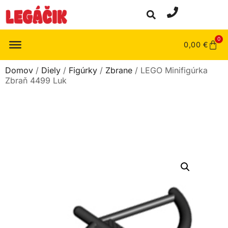
0
0,00
€
Domov
/
Diely
/
Figúrky
/
Zbrane
/ LEGO Minifigúrka
Zbraň 4499 Luk