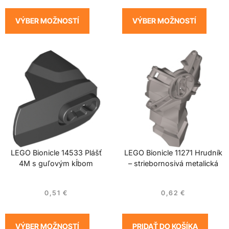
VÝBER MOŽNOSTÍ
VÝBER MOŽNOSTÍ
LEGO Bionicle 14533 Plášť
LEGO Bionicle 11271 Hrudník
4M s guľovým kĺbom
– striebornosivá metalická
0,51
€
0,62
€
VÝBER MOŽNOSTÍ
PRIDAŤ DO KOŠÍKA