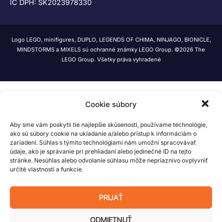
IČ DPH: SK2023978330
Logo LEGO, minifigures, DUPLO, LEGENDS OF CHIMA, NINJAGO, BIONICLE,
MINDSTORMS a MIXELS sú ochranné známky LEGO Group. ©2026 The
LEGO Group. Všetky práva vyhradené
Cookie súbory
Aby sme vám poskytli tie najlepšie skúsenosti, používame technológie,
ako sú súbory cookie na ukladanie a/alebo prístup k informáciám o
zariadení. Súhlas s týmito technológiami nám umožní spracovávať
údaje, ako je správanie pri prehliadaní alebo jedinečné ID na tejto
stránke. Nesúhlas alebo odvolanie súhlasu môže nepriaznivo ovplyvniť
určité vlastnosti a funkcie.
PRIJAŤ
ODMIETNUŤ