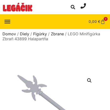
0
0,00
€
Domov
/
Diely
/
Figúrky
/
Zbrane
/ LEGO Minifigúrka
Zbraň 43899 Halapartňa