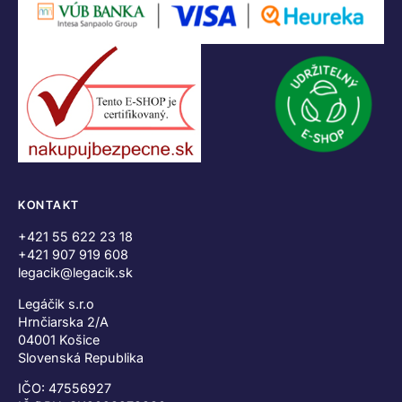
KONTAKT
+421 55 622 23 18
+421 907 919 608
legacik@legacik.sk
Legáčik s.r.o
Hrnčiarska 2/A
04001 Košice
Slovenská Republika
IČO: 47556927