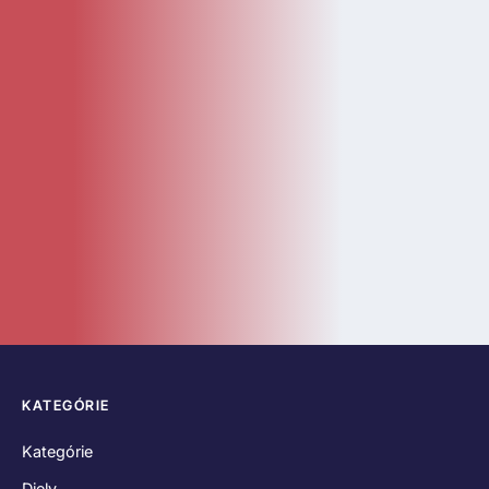
Kategórie
Diely
Návody
LEGO Doplnky
Katalóg
Novinky
Bazár
ČASTÉ ODKAZY
O nás
Kontakt
Hodnotenia zákazníkov
Obchodné podmienky