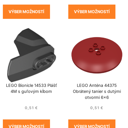
VÝBER MOŽNOSTÍ
VÝBER MOŽNOSTÍ
LEGO Bionicle 14533 Plášť
LEGO Anténa 44375
4M s guľovým kĺbom
Obrátený tanier s dutými
otvormi 6×6
0,51
€
0,51
€
VÝBER MOŽNOSTÍ
VÝBER MOŽNOSTÍ