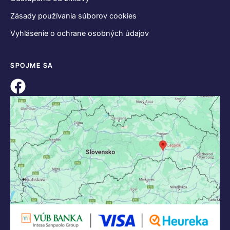
KONTAKT
+421 55 622 23 18
+421 907 919 608
legacik@legacik.sk
Legáčik s.r.o
Hrnčiarska 2/A
04001 Košice
Slovenská Republika