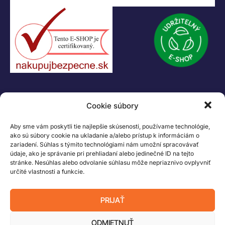
IČO: 47556927
IČ DPH: SK2023978330
Logo LEGO, minifigures, DUPLO, LEGENDS OF CHIMA, NINJAGO, BIONICLE,
MINDSTORMS a MIXELS sú ochranné známky LEGO Group. ©2026 The
LEGO Group. Všetky práva vyhradené
Cookie súbory
Aby sme vám poskytli tie najlepšie skúsenosti, používame technológie,
ako sú súbory cookie na ukladanie a/alebo prístup k informáciám o
zariadení. Súhlas s týmito technológiami nám umožní spracovávať
údaje, ako je správanie pri prehliadaní alebo jedinečné ID na tejto
stránke. Nesúhlas alebo odvolanie súhlasu môže nepriaznivo ovplyvniť
určité vlastnosti a funkcie.
PRIJAŤ
ODMIETNUŤ