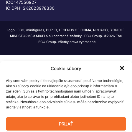
IČO: 47556927
IČ DPH: SK2023978330
Logo LEGO, minifigures, DUPLO, LEGENDS OF CHIMA, NINJAGO, BIONICLE,
MINDSTORMS a MIXELS sú ochranné známky LEGO Group. ©2026 The
LEGO Group. Všetky práva vyhradené
Cookie súbory
Aby sme vám poskytli tie najlepšie skúsenosti, používame technológie,
ako sú súbory cookie na ukladanie a/alebo prístup k informáciám o
zariadení. Súhlas s týmito technológiami nám umožní spracovávať
údaje, ako je správanie pri prehliadaní alebo jedinečné ID na tejto
stránke. Nesúhlas alebo odvolanie súhlasu môže nepriaznivo ovplyvniť
určité vlastnosti a funkcie.
PRIJAŤ