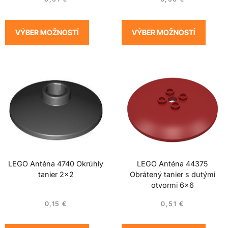
VÝBER MOŽNOSTÍ
VÝBER MOŽNOSTÍ
LEGO Anténa 4740 Okrúhly
LEGO Anténa 44375
tanier 2×2
Obrátený tanier s dutými
otvormi 6×6
0,15
€
0,51
€