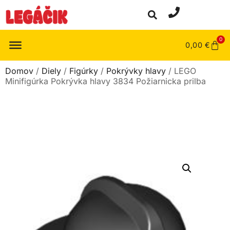
0
0,00
€
Domov
/
Diely
/
Figúrky
/
Pokrývky hlavy
/ LEGO
Minifigúrka Pokrývka hlavy 3834 Požiarnicka prilba